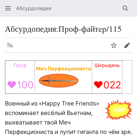
Абсурдопедия
Най
Абсурдопедия
:
Проф-файтep/115
Язык
Шпионит
Пра
Проф
Шкрыдень
Меч Перфекциониста
♥100
♥022
Военный из «Happy Tree Friends»
вспоминает весёлый Вьетнам,
выхватывает твой Меч
Перфекциониста и лупит гиганта по чём зря.