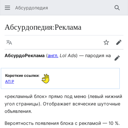
Абсурдопедия
Най
Абсурдопедия
:
Реклама
Язык
Шпионит
Пра
АбсурдоРеклама
(
англ.
Lol Ads
) — пародия на
прав
Короткие ссылки
:
АП:Р
«рекламный блок» прямо под меню (левый нижний
угол страницы). Отображает всяческие шуточные
объявления.
Вероятность появления блока с рекламой — 10 %.