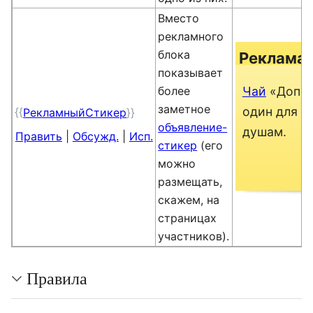
Вместо
рекламного
блока
Реклама
показывает
более
Чай
«Допро
заметное
один для б
{{
РекламныйСтикер
}}
объявление-
душам.
Править
|
Обсужд.
|
Исп.
стикер
(его
можно
размещать,
скажем, на
страницах
участников).
Правила