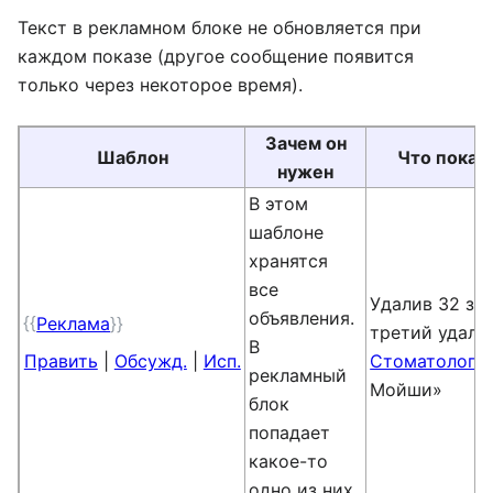
Текст в рекламном блоке не обновляется при
каждом показе (другое сообщение появится
только через некоторое время).
Зачем он
Шаблон
Что показ
нужен
В этом
шаблоне
хранятся
все
Удалив 32 зуб
объявления.
{{
Реклама
}}
третий удаля
В
Править
|
Обсужд.
|
Исп.
Стоматологич
рекламный
Мойши»
блок
попадает
какое-то
одно из них.