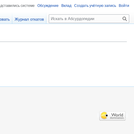
едставились системе
Обсуждение
Вклад
Создать учётную запись
Войти
П
овать
Журнал откатов
о
и
с
к