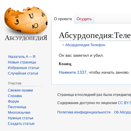
О проекте
Осудить
Абсурдопедия
:
Тел
<
Абсурдопедия:Телефон
Перейти
Перейти
Он вас заметил и убил.
Указатель А — Я
к
к
Новые страницы
Конец
.
навигации
поиску
Избранные статьи
Нажмите 1337
, чтобы начать заново.
Случайная статья
Участие
Свежие правки
Страница в последний раз была отредактиро
Справка
Форум
Содержание доступно по лицензии
CC BY-S
Песочница
Политика конфиденциальности
Об Абсур
Многоязычие
Нужные статьи
Создать статью