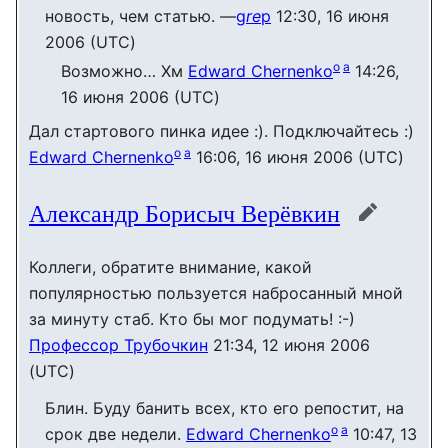
новость, чем статью. —
g
re
p
12:30, 16 июня
2006 (UTC)
o
a
Возможно… Хм
Edward Chernenko
14:26,
16 июня 2006 (UTC)
Дал стартового пинка идее :). Подключайтесь :)
o
a
Edward Chernenko
16:06, 16 июня 2006 (UTC)
Александр Борисыч Верёвкин
править
Коллеги, обратите внимание, какой
популярностью пользуется набросанный мной
за минуту стаб. Кто бы мог подумать! :-)
Профессор Трубочкин
21:34, 12 июня 2006
(UTC)
Блин. Буду банить всех, кто его репостит, на
o
a
срок две недели.
Edward Chernenko
10:47, 13