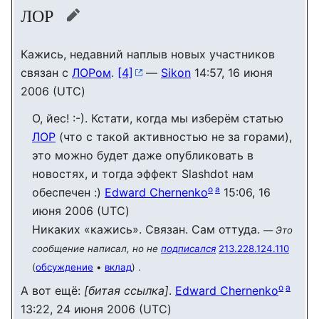
ЛОР
править
Кажись, недавний наплыв новых участников
связан с
ЛОРом
.
[4]
—
Sikon
14:57, 16 июня
2006 (UTC)
О, йес! :-). Кстати, когда мы изберём статью
ЛОР
(что с такой активностью не за горами),
это можно будет даже опубликовать в
новостях, и тогда эффект Slashdot нам
o
a
обеспечен :)
Edward Chernenko
15:06, 16
июня 2006 (UTC)
Никаких «кажись». Связан. Сам оттуда.
—
Это
сообщение написал, но не
подписался
213.228.124.110
(
обсуждение
•
вклад
) .
o
a
А вот ещё:
[битая ссылка]
.
Edward Chernenko
13:22, 24 июня 2006 (UTC)