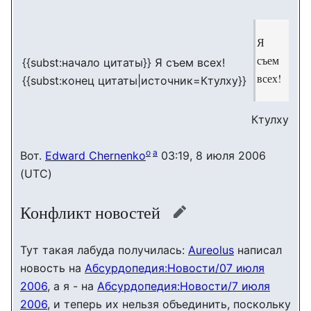
Я
съем
{{subst:начало цитаты}} Я съем всех!
всех!
{{subst:конец цитаты|источник=Ктулху}}
Ктулху
o
a
Вот.
Edward Chernenko
03:19, 8 июля 2006
(UTC)
Конфликт новостей
править
Тут такая лабуда получилась:
Aureolus
написал
новость на
Абсурдопедия:Новости/07 июля
2006
, а я - на
Абсурдопедия:Новости/7 июля
2006
, и теперь их нельзя объединить, поскольку