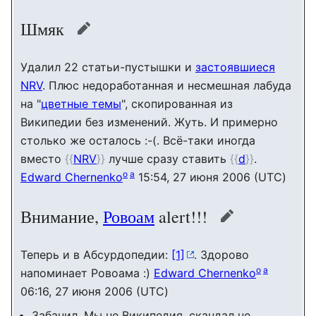
Шмяк
править
Удалил 22 статьи-пустышки и
застоявшиеся
NRV
. Плюс недоработанная и несмешная лабуда
на "
цветные темы
", скопированная из
Википедии без изменений. Жуть. И примерно
столько же осталось :-(. Всё-таки иногда
вместо
{{
NRV
}}
лучше сразу ставить
{{
d
}}
.
o
a
Edward Chernenko
15:54, 27 июня 2006 (UTC)
Внимание,
Ровоам
alert!!!
править
Теперь и в Абсурдопедии:
[1]
. Здорово
o
a
напоминает Ровоама :)
Edward Chernenko
06:16, 27 июня 2006 (UTC)
Забанил. Мы не Википедия, скандал не