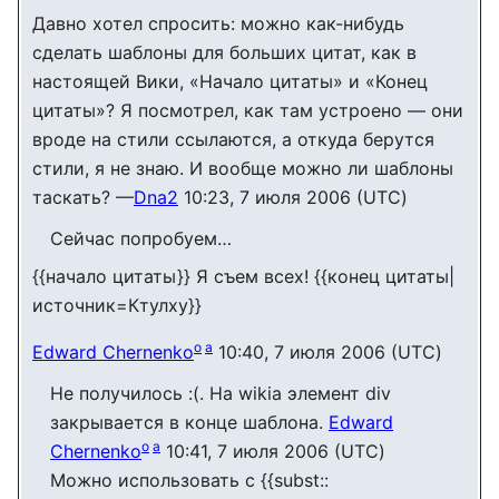
Давно хотел спросить: можно как-нибудь
сделать шаблоны для больших цитат, как в
настоящей Вики, «Начало цитаты» и «Конец
цитаты»? Я посмотрел, как там устроено — они
вроде на стили ссылаются, а откуда берутся
стили, я не знаю. И вообще можно ли шаблоны
таскать? —
Dna2
10:23, 7 июля 2006 (UTC)
Сейчас попробуем…
{{начало цитаты}} Я съем всех! {{конец цитаты|
источник=Ктулху}}
o
a
Edward Chernenko
10:40, 7 июля 2006 (UTC)
Не получилось :(. На wikia элемент div
закрывается в конце шаблона.
Edward
o
a
Chernenko
10:41, 7 июля 2006 (UTC)
Можно использовать с {{subst::