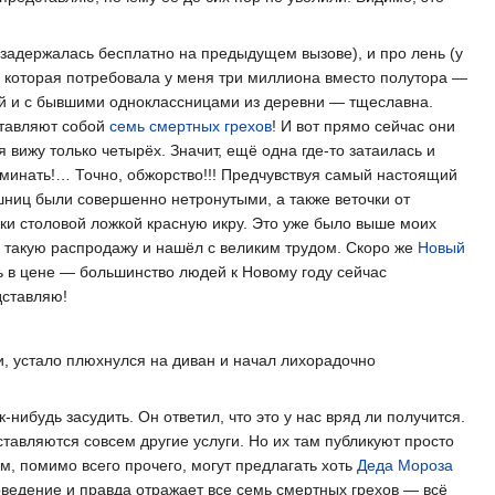
я задержалась бесплатно на предыдущем вызове), и про лень (у
Та, которая потребовала у меня три миллиона вместо полутора —
ней и с бывшими одноклассницами из деревни — тщеславна.
ставляют собой
семь смертных грехов
! И вот прямо сейчас они
я вижу только четырёх. Значит, ещё одна где-то затаилась и
поминать!… Точно, обжорство!!! Предчувствуя самый настоящий
ешниц были совершенно нетронутыми, а также веточки от
еки столовой ложкой красную икру. Это уже было выше моих
л такую распродажу и нашёл с великим трудом. Скоро же
Новый
ась в цене — большинство людей к Новому году сейчас
дставляю!
ки, устало плюхнулся на диван и начал лихорадочно
нибудь засудить. Он ответил, что это у нас вряд ли получится.
авляются совсем другие услуги. Но их там публикуют просто
ам, помимо всего прочего, могут предлагать хоть
Деда Мороза
поведение и правда отражает все семь смертных грехов — всё