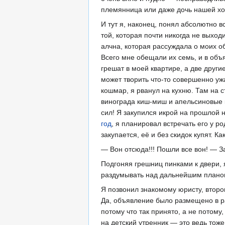
племянница или даже дочь нашей хоз
И тут я, наконец, понял абсолютно в
той, которая почти никогда не выход
алчна, которая рассуждала о моих о
Всего мне обещали их семь, и в об
грешат в моей квартире, а две другие
может творить что-то совершенно уж
кошмар, я рванул на кухню. Там на 
винограда киш-миш и апельсиновые 
сил! Я закупился икрой на прошлой 
год
, я планировал встречать его у р
закупается, её и без скидок купят. 
— Вон отсюда!!! Пошли все вон! — З
Подгоняя грешниц пинками к двери, я
раздумывать над дальнейшим плано
Я позвонил знакомому юристу, второп
Да, объявление было размещено в ра
потому что так принято, а не потому
на детский утренник — это ведь тоже