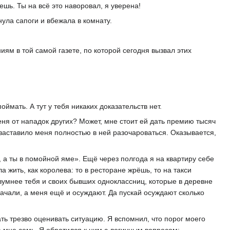
шь. Ты на всё это наворовал, я уверена!
нула сапоги и вбежала в комнату.
иям в той самой газете, по которой сегодня вызвал этих
оймать. А тут у тебя никаких доказательств нет.
ня от нападок других? Может, мне стоит ей дать премию тысяч
 заставило меня полностью в ней разочароваться. Оказывается,
, а ты в помойной яме». Ещё через полгода я на квартиру себе
 жить, как королева: то в ресторане жрёшь, то на такси
зумнее тебя и своих бывших одноклассниц, которые в деревне
ачали, а меня ещё и осуждают. Да пускай осуждают сколько
ть трезво оценивать ситуацию. Я вспомнил, что порог моего