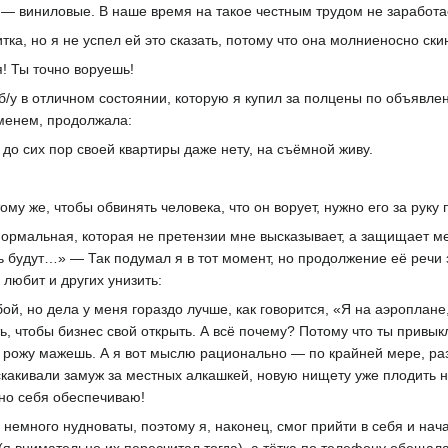
и — виниловые. В наше время на такое честным трудом не заработае
ка, но я не успел ей это сказать, потому что она молниеносно ски
! Ты точно воруешь!
б/у в отличном состоянии, которую я купил за полцены по объявлен
еменем, продолжала:
 до сих пор своей квартиры даже нету, на съёмной живу.
му же, чтобы обвинять человека, что он ворует, нужно его за руку п
нормальная, которая не претензии мне высказывает, а защищает ме
ить будут…» — Так подумал я в тот момент, но продолжение её речи
 любит и других унизить:
й, но дела у меня гораздо лучше, как говорится, «Я на аэроплане
, чтобы бизнес свой открыть. А всё почему? Потому что ты привыкла
 рожу мажешь. А я вот мыслю рационально — по крайней мере, ра
скакивали замуж за местных алкашкей, новую нищету уже плодить н
ично себя обеспечиваю!
немного нудноваты, поэтому я, наконец, смог прийти в себя и нача