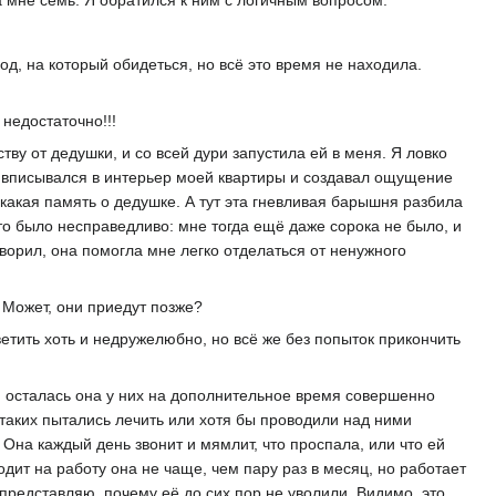
а мне семь. Я обратился к ним с логичным вопросом:
вод, на который обидеться, но всё это время не находила.
недостаточно!!!
тву от дедушки, и со всей дури запустила ей в меня. Я ловко
 вписывался в интерьер моей квартиры и создавал ощущение
икакая память о дедушке. А тут эта гневливая барышня разбила
то было несправедливо: мне тогда ещё даже сорока не было, и
оворил, она помогла мне легко отделаться от ненужного
? Может, они приедут позже?
тить хоть и недружелюбно, но всё же без попыток прикончить
и осталась она у них на дополнительное время совершенно
 таких пытались лечить или хотя бы проводили над ними
 Она каждый день звонит и мямлит, что проспала, или что ей
одит на работу она не чаще, чем пару раз в месяц, но работает
 представляю, почему её до сих пор не уволили. Видимо, это