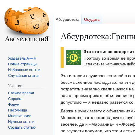
Абсурдотека
Осудить
Абсурдотека
:
Грешн
Перейти
Перейти
Эта статья не содержит
к
к
Поэтому во время её про
Указатель А — Я
навигации
поиску
Новые страницы
Если хотите чего-нибудь дей
Избранные статьи
Эта история случилась со мной в с
Случайная статья
бессмысленное наследство: на эти 
Участие
потратить внезапно свалившуюся на 
Свежие правки
начал просматривать объявления в 
Справка
допустимо — я недавно развёлся со 
Форум
Песочница
Держа в руках газету с объявлениями
Многоязычие
Множество заголовков «Досуг» в руб
Нужные статьи
веселее, да и «Марианна» и «Жозеф
Создать статью
по глупости подумал, что это и есть