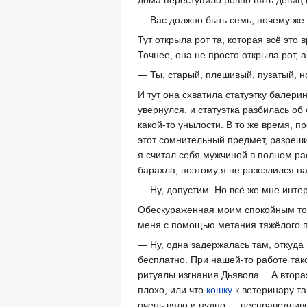
дома переступило ровно пять девиц 
— Вас должно быть семь, почему же 
Тут открыла рот та, которая всё это 
Точнее, она не просто открыла рот, 
— Ты, старый, плешивый, пузатый, н
И тут она схватила статуэтку балери
увернулся, и статуэтка разбилась об
какой-то унылости. В то же время, п
этот сомнительный предмет, разреши
я считал себя мужчиной в полном рас
барахла, поэтому я не разозлился на
— Ну, допустим. Но всё же мне интер
Обескураженная моим спокойным тоно
меня с помощью метания тяжёлого 
— Ну, одна задержалась там, откуда
бесплатно. При нашей-то работе так
ритуалы изгнания Дьявола… А вторая 
плохо, или что
кошку
к ветеринару та
очень вяло и нудно — несправедливо,