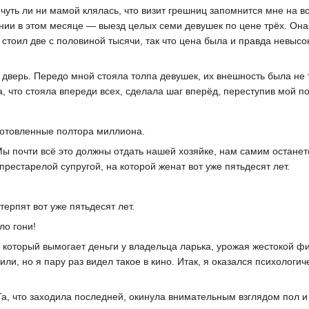
чуть ли ни мамой клялась, что визит грешниц запомнится мне на в
ии в этом месяце — выезд целых семи девушек по цене трёх. Она
стоил две с половиной тысячи, так что цена была и правда невысок
в дверь. Передо мной стояла толпа девушек, их внешность была не 
 что стояла впереди всех, сделала шаг вперёд, переступив мой пор
готовленные полтора миллиона.
ы почти всё это должны отдать нашей хозяйке, нам самим останет
 престарелой супругой, на которой женат вот уже пятьдесят лет.
терпят вот уже пятьдесят лет.
ло гони!
, который вымогает деньги у владельца ларька, урожая жестокой фи
или, но я пару раз видел такое в кино. Итак, я оказался психологи
, что заходила последней, окинула внимательным взглядом пол и 