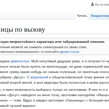
Вы не пр
Читать
Вандализир
ицы по вызову
 сцен непристойного характера или табуированной лексики.
чтения можете не снимать спиногрызов со своих спин.
ствительно провокационного, то почитайте
другие статьи
.
ередине
девяностых
. Мой непутёвый дедушка умер, и я получил от 
деньги нельзя было купить ни жилплощади, ни даже нормальной м
меня сумму каким-нибудь не самым полезным, но приятным способ
рубрике «Досуг». С
моральной
и общечеловеческой точки зрения эт
своей второй женой, и моя квартира была полностью в моём расп
, я имел возможность выбирать только по заголовкам. В них-то я и
рике «Досуг» наводило на меня тоску, заголовки наподобие «Маша
ина» — тоже. Вдруг я увидел заголовок «Грешницы» с большим во
 самый лучший вариант.