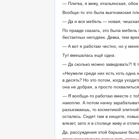
— Плитка, я вижу, итальянская, обо
Вообще-то это была вьетнамская плит
— Да и вся мебель — новая, чешская
По правде сказать, это была мебель 
бестактных негодяек. Девка, тем вр
— А вот я работаю честно, но у меня
Тут вмешалась ещё одна:
— Да сколько можно завидовать?! К то
«Неужели среди них есть хоть одна 
в десять? Но это потом, когда уход
она не добрая, а просто похвалиться
— Я вообще-то работаю вместе с тобо
накоплю. А потом начну зарабатывать
разъезжаешь, то косметикой элитной
остались. Сидят там в нищете, повы
влезет, зато я в столице живу и отл
Да, рассуждения этой барышни были 