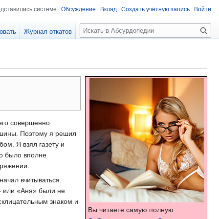
едставились системе
Обсуждение
Вклад
Создать учётную запись
Войти
П
овать
Журнал откатов
о
и
с
к
него совершенно
ашины. Поэтому я решил
ом. Я взял газету и
о было вполне
оряжении.
 начал вчитываться.
» или «Аня» были не
склицательным знаком и
Вы читаете самую полную