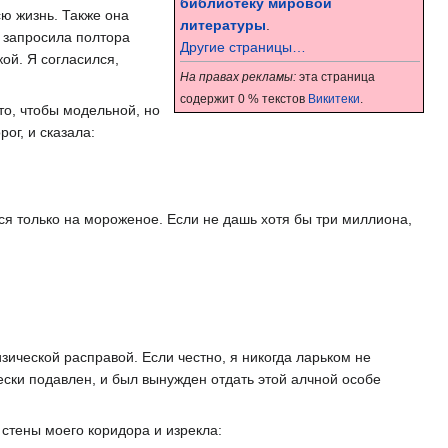
библиотеку мировой
сю жизнь. Также она
литературы
.
 запросила полтора
Другие страницы…
ой. Я согласился,
На правах рекламы:
эта страница
содержит 0 % текстов
Викитеки
.
то, чтобы модельной, но
ог, и сказала:
ся только на мороженое. Если не дашь хотя бы три миллиона,
зической расправой. Если честно, я никогда ларьком не
чески подавлен, и был вынужден отдать этой алчной особе
стены моего коридора и изрекла: