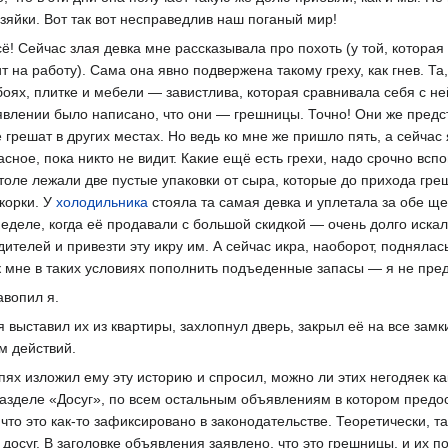
яйки. Вот так вот несправедлив наш поганый мир!
сё! Сейчас злая девка мне рассказывала про похоть (у той, котора
ит на работу). Сама она явно подвержена такому греху, как гнев. 
боях, плитке и мебели — завистлива, которая сравнивала себя с 
ъявлении было написано, что они — грешницы. Точно! Они же пред
 грешат в других местах. Но ведь ко мне же пришло пять, а сейчас 
асное, пока никто не видит. Какие ещё есть грехи, надо срочно вс
столе лежали две пустые упаковки от сыра, которые до прихода гр
корки. У
холодильника
стояла та самая девка и уплетала за обе щ
неделе, когда её продавали с большой скидкой — очень долго иска
одителей и привезти эту икру им. А сейчас икра, наоборот, поднял
Как мне в таких условиях пополнить подъеденные запасы — я не пре
авопил я.
 выставил их из квартиры, захлопнул дверь, закрыл её на все зам
м действий.
ях изложил ему эту историю и спросил, можно ли этих негодяек как-
зделе «Досуг», по всем остальным объявлениям в котором предост
, что это как-то зафиксировано в законодательстве. Теоретически, т
 досуг. В заголовке объявления заявлено, что это грешницы, и их 