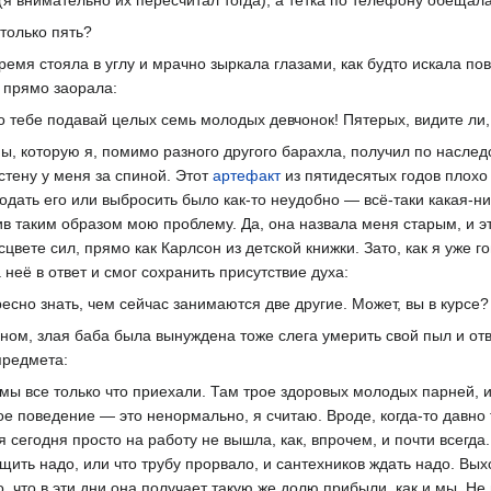
(я внимательно их пересчитал тогда), а тётка по телефону обещал
только пять?
время стояла в углу и мрачно зыркала глазами, как будто искала по
а прямо заорала:
о тебе подавай целых семь молодых девчонок! Пятерых, видите ли, 
ны, которую я, помимо разного другого барахла, получил по наследс
 стену у меня за спиной. Этот
артефакт
из пятидесятых годов плохо
родать его или выбросить было как-то неудобно — всё-таки какая-н
в таким образом мою проблему. Да, она назвала меня старым, и э
цвете сил, прямо как Карлсон из детской книжки. Зато, как я уже г
 неё в ответ и смог сохранить присутствие духа:
есно знать, чем сейчас занимаются две другие. Может, вы в курсе
м, злая баба была вынуждена тоже слега умерить свой пыл и отве
предмета:
 мы все только что приехали. Там трое здоровых молодых парней, 
ое поведение — это ненормально, я считаю. Вроде, когда-то давно
сегодня просто на работу не вышла, как, впрочем, и почти всегда.
щить надо, или что трубу прорвало, и сантехников ждать надо. Вых
 что в эти дни она получает такую же долю прибыли, как и мы. Не