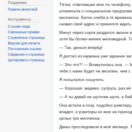
Поддержка
Тётка, ответившая мне по телефону, 
Помочь монеткой
упомянула о специальном предложен
миллиона. Батон хлеба в те времена 
Инструменты
назвал свой адрес и принялся ждать.
Ссылки сюда
Связанные правки
Минут через сорок раздался звонок 
Служебные страницы
хотя бы более-менее миловидной. Та,
Версия для печати
— Так, деньги вперёд!
Постоянная ссылка
Сведения о странице
Я достал из кармана уже заранее за
Цитировать страницу
— Это что?! — Возмутилась она. — М
тебе с нами будет не веселее, чем с
Я попытался пошутить:
— Хорошая, видимо, супруга, раз её 
— А ты давай не шуточки шути, а баб
Она встала в позу, подобно рэкетиру
владел, и рэкитиры ко мне не приход
целых три миллиона.
Дамы проследовали в моё жилище. Та