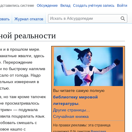
едставились системе
Обсуждение
Вклад
Создать учётную запись
Войти
П
овать
Журнал откатов
о
и
ной реальности
с
к
к и в прошлом мире.
закатные жвалги, здесь
те. Перерождение
 и по быстрому напялив
ало от голода. Надо
лельных измерения в
стью.
Вы читаете самую полную
, но там кроме тапочек
библиотеку мировой
 не просматривалось
литературы
.
мотрим» — подумала
Другие страницы…
овила поцарапать язык.
Случайная книжка
робовать смешать с
На правах рекламы:
эта страница
овое кашпо с
содержит 0 % текстов
Викитеки
.