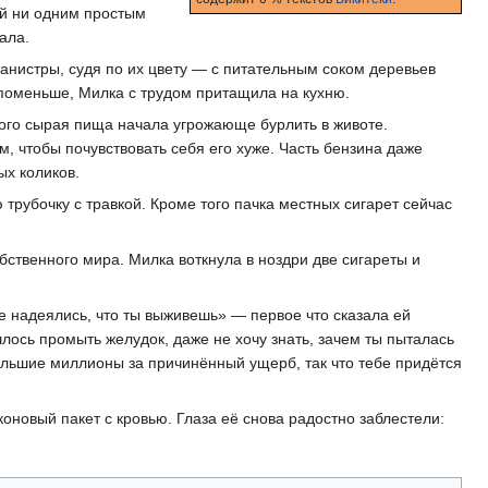
ой ни одним простым
ала.
анистры, судя по их цвету — с питательным соком деревьев
 поменьше, Милка с трудом притащила на кухню.
того сырая пища начала угрожающе бурлить в животе.
, чтобы почувствовать себя его хуже. Часть бензина даже
ых коликов.
трубочку с травкой. Кроме того пачка местных сигарет сейчас
обственного мира. Милка воткнула в ноздри две сигареты и
не надеялись, что ты выживешь» — первое что сказала ей
лось промыть желудок, даже не хочу знать, зачем ты пыталась
большие миллионы за причинëнный ущерб, так что тебе придëтся
новый пакет с кровью. Глаза еë снова радостно заблестели: