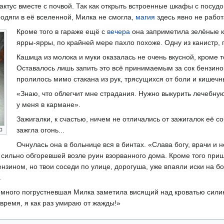
кактус вместе с почвой. Так как открыть встроенные шкафы с посуд
одяги в еë вселенной, Милка не смогла,
магия
здесь явно не работ
Кроме того в гараже ещë с
вечера
она заприметила зелëные к
ярры-ярры, по крайней мере пахло похоже. Одну из канистр,
Кашица из молока и муки оказалась не очень вкусной, кроме 
Оставалось лишь запить это всë принимаемым за сок бензином
пролилось мимо стакана из рук, трясущихся от боли и кишечн
«Знаю, что облегчит мне страдания. Нужно выкурить лечебную 
у меня в кармане».
Зажигалки, к счастью, ничем не отличались от зажигалок еë с
зажгла огонь...
Очнулась она в больнице вся в бинтах. «Слава богу, врачи и 
 сильно обгоревшей возле руин взорванного дома. Кроме того приш
ензином, но твои соседи по улице, дорогуша, уже впаяли иски на 
.
много погрустневшая Милка заметила висящий над кроватью силико
овремя, я как раз умираю от жажды!»