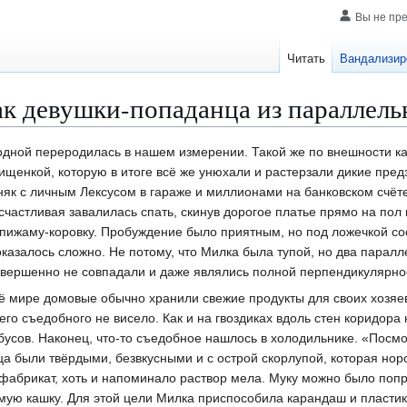
Вы не пр
Читать
Вандализир
ак девушки-попаданца из параллель
дной переродилась в нашем измерении. Такой же по внешности ка
ищенкой, которую в итоге всë же унюхали и растерзали дикие пред
няк с личным Лексусом в гараже и миллионами на банковском счë
частливая завалилась спать, скинув дорогое платье прямо на пол
ижаму-коровку. Пробуждение было приятным, но под ложечкой сос
 оказалось сложно. Не потому, что Милка была тупой, но два парал
вершенно не совпадали и даже являлись полной перпендикулярно
 еë мире домовые обычно хранили свежие продукты для своих хозяев
его съедобного не висело. Как и на гвоздиках вдоль стен коридора
усов. Наконец, что-то съедобное нашлось в холодильнике. «Пос
ца были твëрдыми, безвкусными и с острой скорлупой, которая нор
луфабрикат, хоть и напоминало раствор мела. Муку можно было поп
мую кашку. Для этой цели Милка приспособила карандаш и пластик