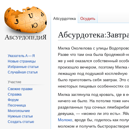
Абсурдотека
Осудить
Абсурдотека
:
Завтр
Перейти
Перейти
Милка Околелова с улицы Водопрово
к
к
Разве что там она была бродяжкой-н
Указатель А — Я
навигации
поиску
же у неë оказался собственный особ
Новые страницы
Избранные статьи
произошло вечером, поэтому Милка с
Случайная статья
лежащую под подушкой косплейную п
было приготовить себя завтрак. Это
Участие
некоторых пищевых особенностях со
Свежие правки
Милка заглянула под кровать, где в
Справка
Форум
ничего не было. На потолке тоже нич
Песочница
разделанных туш сочных лямбарибаб
Многоязычие
девушка, — «можно ли это есть». Яй
Нужные статьи
Молоко
, вроде бы, годилось как по
Создать статью
молоком и получить быстрораствори