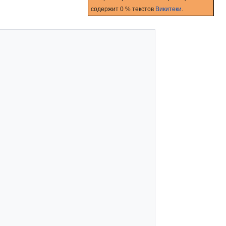
содержит 0 % текстов
Викитеки
.