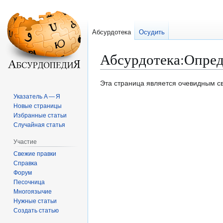
Абсурдотека
Осудить
Абсурдотека
:
Опред
Перейти
Перейти
Эта страница является очевидным св
к
к
Указатель А — Я
навигации
поиску
Новые страницы
Избранные статьи
Случайная статья
Участие
Свежие правки
Справка
Форум
Песочница
Многоязычие
Нужные статьи
Создать статью