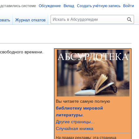
едставились системе
Обсуждение
Вклад
Создать учётную запись
Войти
П
овать
Журнал откатов
о
и
с
к
 свободного времени.
Вы читаете самую полную
библиотеку мировой
литературы
.
Другие страницы…
Случайная книжка
На правах рекламы:
эта страница