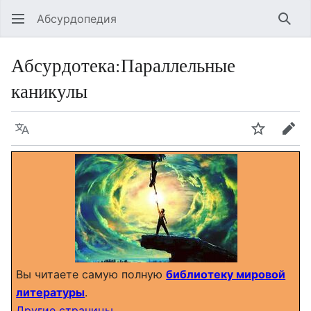
Абсурдопедия
Най
Абсурдотека
:
Параллельные
каникулы
Язык
Шпионит
Пра
Вы читаете самую полную
библиотеку мировой
литературы
.
Другие страницы…