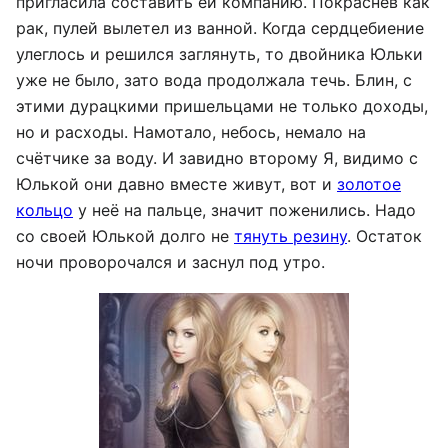
пригласила составить ей компанию. Покраснев как
рак, пулей вылетел из ванной. Когда сердцебиение
улеглось и решился заглянуть, то двойника Юльки
уже не было, зато вода продолжала течь. Блин, с
этими дурацкими пришельцами не только доходы,
но и расходы. Намотало, небось, немало на
счётчике за воду. И завидно второму Я, видимо с
Юлькой они давно вместе живут, вот и
золотое
кольцо
у неё на пальце, значит поженились. Надо
со своей Юлькой долго не
тянуть резину
. Остаток
ночи проворочался и заснул под утро.