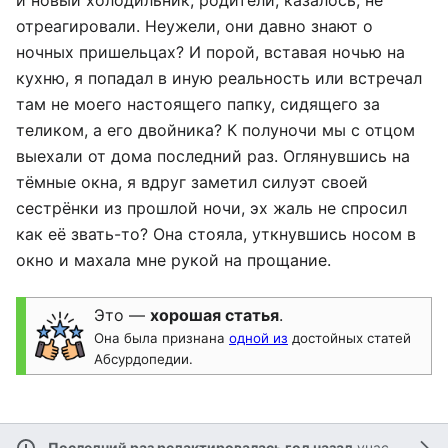
и новый холодильник, родители, казалось, не
отреагировали. Неужели, они давно знают о
ночных пришельцах? И порой, вставая ночью на
кухню, я попадал в иную реальность или встречал
там не моего настоящего папку, сидящего за
теликом, а его двойника? К полуночи мы с отцом
выехали от дома последний раз. Оглянувшись на
тёмные окна, я вдруг заметил силуэт своей
сестрёнки из прошлой ночи, эх жаль не спросил
как её звать-то? Она стояла, уткнувшись носом в
окно и махала мне рукой на прощание.
Это —
хорошая статья
.
Она была признана
одной из
достойных статей
Абсурдопедии.
Последний раз редактировалась год назад
участником