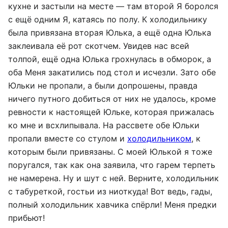
кухне и застыли на месте — там второй Я боролся
с ещё одним Я, катаясь по полу. К холодильнику
была привязана вторая Юлька, а ещё одна Юлька
заклеивала её рот скотчем. Увидев нас всей
толпой, ещё одна Юлька грохнулась в обморок, а
оба Меня закатились под стол и исчезли. Зато обе
Юльки не пропали, а были допрошены, правда
ничего путного добиться от них не удалось, кроме
ревности к настоящей Юльке, которая прижалась
ко мне и всхлипывала. На рассвете обе Юльки
пропали вместе со стулом и
холодильником
, к
которым были привязаны. С моей Юлькой я тоже
поругался, так как она заявила, что гарем терпеть
не намерена. Ну и шут с ней. Верните, холодильник
с табуреткой, гостьи из ниоткуда! Вот ведь, гады,
полный холодильник хавчика спёрли! Меня предки
прибьют!