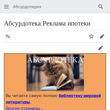
Абсурдопедия
Най
Абсурдотека
:
Реклама ипотеки
Язык
Шпионит
Пра
прав
Вы читаете самую полную
библиотеку мировой
литературы
.
Другие страницы…