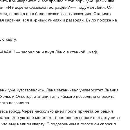
пить в университет. И вот прошло с той поры уже целых два
афия. «И нахрена физикам география?»— подумал Лёня. Он
ется, спросил он в более вежливых выражениях. Старичок
ая картина, вся в кривых линиях и разводях. Было похоже на
ю карту.
АААА!!! — заорал он и пнул Лёню в стенной шкаф,
ены уже чувствовались. Лёня заканчивал университет. Знания
Уэльс и Ольстер, а знания английского позволяли спросить
 это позволяло.
 весь город. Через несколько дней после прилёта он решил
маленькое уютное местечко. Лёня решил спросить кварту пива.
 что ему налили кварту. С подозрением в голосе он спросил