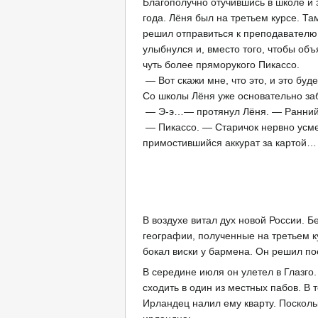
Благополучно отучившись в школе и з
года. Лёня был на третьем курсе. 
решил отправиться к преподавателю,
улыбнулся и, вместо того, чтобы объ
чуть более пряморукого Пикассо.
— Вот скажи мне, что это, и это буд
Со школы Лёня уже основательно за
— Э-э…— протянул Лёня. — Ранний
— Пикассо. — Старичок нервно усмех
примостившийся аккурат за картой…
В воздухе витал дух новой России. 
географии, полученные на третьем к
бокал виски у бармена. Он решил по
В середине июля он улетел в Глазго.
сходить в один из местных пабов. В
Ирландец налил ему кварту. Посколь