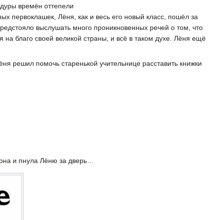
ндуры времён оттепели
х первоклашек, Лёня, как и весь его новый класс, пошёл за
 предстояло выслушать много проникновенных речей о том, что
 на благо своей великой страны, и всё в таком духе. Лёня ещё
Лёня решил помочь старенькой учительнице расставить книжки
 она и пнула Лёню за дверь…