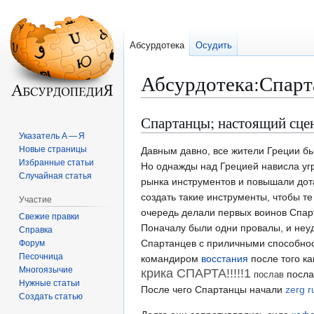
Абсурдотека
Осудить
Абсурдотека
:
Спарт
Спартанцы; настоящий сце
Перейти
Перейти
к
к
Указатель А — Я
Новые страницы
навигации
поиску
Давным давно, все жители Греции б
Избранные статьи
Но однажды над Грецией нависла уг
Случайная статья
рынка инструментов и повышали дот
создать такие инструменты, чтобы те
Участие
очередь делали первых воинов Спарт
Свежие правки
Поначалу были одни провалы, и неуд
Справка
Спартанцев с приличными способно
Форум
Песочница
командиром
восстания
после того к
Многоязычие
крика СПАРТА!!!!!1
посла
послав
Нужные статьи
После чего Спартанцы начали
zerg r
Создать статью