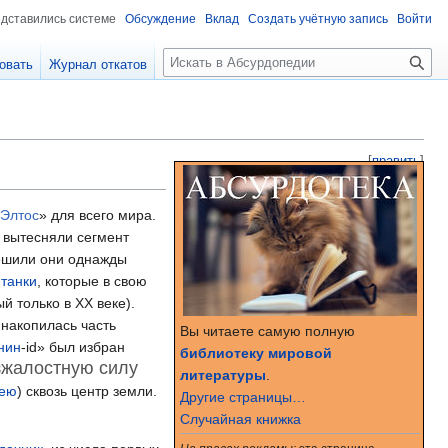
едставились системе
Обсуждение
Вклад
Создать учётную запись
Войти
П
овать
Журнал откатов
о
и
с
к
[
править
]
 Элтос
»
для всего мира.
 вытесняли сегмент
решили они однажды
-
танки
, которые в свою
 только в XX веке).
 накопилась часть
Вы читаете самую полную
нин
-id» был избран
библиотеку мировой
зжалостную силу
литературы
.
рею
)
сквозь центр земли.
Другие страницы…
Случайная книжка