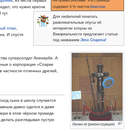
дачник
, из числа первых
На правах рекламы:
эта страница
едил, что нужно крепче
содержит 0 % текстов
Викитеки
.
 тут
Для любителей почитать
развлекательные опусы об
рый план
,
интернетах клоуны из
на. И спустя
Викиреальности предлагают статью
под названием
Это Спарта!
тва суперсолдат Аненербе. А
ные о корпорации «Спарки
А в частности отличных дрелей,
оход сына в школу случается
давным-давно оделся и даже
вери в этом чёрном прикиде
о делать разглядывая пустую
Ленин-id (реконструкция)