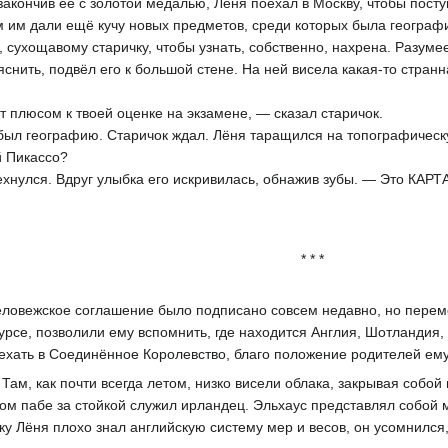
акончив её с золотой медалью, Лёня поехал в Москву, чтобы посту
Там им дали ещё кучу новых предметов, среди которых была геогр
 сухощавому старичку, чтобы узнать, собственно, нахрена. Разуме
яснить, подвёл его к большой стене. На ней висела какая-то странн
ет плюсом к твоей оценке на экзамене, — сказал старичок.
был географию. Старичок ждал. Лёня таращился на топографическу
 Пикассо?
нулся. Вдруг улыбка его искривилась, обнажив зубы. — Это КАРТА
* * *
Беловежское соглашение было подписано совсем недавно, но перем
урсе, позволили ему вспомнить, где находится Англия, Шотландия, 
ехать в Соединённое Королевство, благо положение родителей ему
 Там, как почти всегда летом, низко висели облака, закрывая собой
 том пабе за стойкой служил ирландец. Эльхаус представлял собой 
ку Лёня плохо знал английскую систему мер и весов, он усомнился,