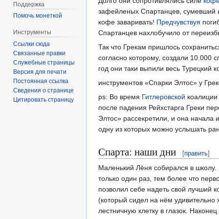
Долго они сопротивлялись силе
коф
Поддержка
зафейленых Спартанцев, сумевший и
Помочь монеткой
кофе заваривать!
Предчувствуя
поги
Спартанцев нахлобучило от переизб
Инструменты
Ссылки сюда
Так что Грекам пришлось сохранитьс
Связанные правки
согласно которому, создали 10.000 с
Служебные страницы
год они таки выпили весь Турецкий 
Версия для печати
Постоянная ссылка
инструментов
«Спарки Элтос» у Грек
Сведения о странице
ps: Во время
Гитлеровской
коалиции 
Цитировать страницу
после падения Рейхстарга Греки пер
Элтос» рассекретили, и она начала
одну из которых можно услышать ра
Спарта: наши дни
[
править
]
Маленький Лёня собирался в школу. 
только один раз, тем более что пер
позволил себе надеть свой лучший к
(который сидел на нём удивительно х
лестничную клетку в глазок. Наконец