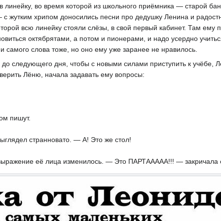
в линейку, во время которой из школьного приёмника — старой ба
 с жутким хрипом доносились песни про дедушку Ленина и радостны
которой всю линейку стояли слёзы, в свой первый кабинет. Там ему
виться октябрятами, а потом и пионерами, и надо усердно учиться
и самого слова тоже, но оно ему уже заранее не нравилось.
я до следующего дня, чтобы с новыми силами приступить к учёбе, 
верить Лёню, начала задавать ему вопросы:
ом пишут.
глядел странновато. — А! Это же стол!
 выражение её лица изменилось. — Это ПАРТААААА!!! — закричала