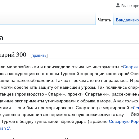
Вы не пр
Читать
Вандализир
а
нарий 300
[
править
]
ыли миролюбивыми и производили отличные инструменты «
Спарки
роза конкуренции со стороны Турецкой корпорации кофеварок! Они
ации на налогообложение. Так вот Грекам это не понравилось. И 
 могли обеспечить защиту от нависшей угрозы. Так появились спар
анцев (производство «Спарки», проект «Спартанки», рассекреченый
ачные эксперименты утилизировали с обрыва в море. А как только
стями — они были промаркированы. Спартанец с маркировкой «
Ле
бе
ак успешно применил экспериментальную психическую атаку —
 Турков в бездну туннельной чёрной дыры (в районе
Северную Ко
ush
.