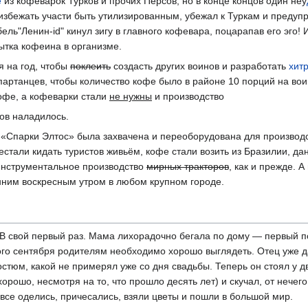
е
из кофеварок Турков и прочих Персов, но в конце концов один неу
збежать участи быть утилизированным, убежал к Туркам и предупр
бель
"Ленин-id" кинул зигу в главного кофевара, поцарапав его эго!
И
ытка кофеина в организме.
я на год, чтобы
поклеить
создасть других воинов и разработать
хит
партанцев, чтобы количество кофе было в районе 10 порций на вои
кофе, а кофеварки стали
не нужны
и производство
ов наладилось.
«Спарки Элтос» была захвачена и переоборудована для производс
естали кидать туристов живьём, кофе стали возить из Бразилии
,
дан
 инструментальное производство
мирных тракторов
, как и прежде. 
нним воскресным утром в любом крупном городе.
В свой первый раз. Мама лихорадочно бегала по дому — первый п
вого сентября родителям необходимо хорошо выглядеть. Отец уже 
остюм, какой не примерял уже со дня свадьбы. Теперь он стоял у д
орошо, несмотря на то, что прошло десять лет) и скучал, от нечег
 все оделись, причесались, взяли цветы и пошли в большой мир.