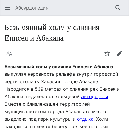
Абсурдопедия
Най
Безымянный холм у слияния
Енисея и Абакана
Язык
Шпионит
Пра
Безымянный холм у слияния Енисея и Абакана
—
выпуклая неровность рельефа внутри городской
черты столицы Хакасии городе Абакане.
Находится в 539 метрах от слияния рек Енисея и
Абакана, недалеко от кольцевой
автодороги
.
Вместе с близлежащей территорией
муниципалитетом города Абакан это место
выделено под парк культуры и
отдыха
. Холм
находится на левом берегу третьей протоки