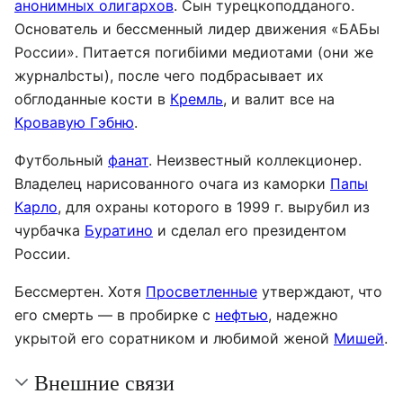
анонимных олигархов
. Сын турецкоподданого.
Основатель и бессменный лидер движения «БАБы
России». Питается погибiими медиотами (они же
журналbсты), после чего подбрасывает их
обглоданные кости в
Кремль
, и валит все на
Кровавую Гэбню
.
Футбольный
фанат
. Неизвестный коллекционер.
Владелец нарисованного очага из каморки
Папы
Карло
, для охраны которого в 1999 г. вырубил из
чурбачка
Буратино
и сделал его президентом
России.
Бессмертен. Хотя
Просветленные
утверждают, что
его смерть — в пробирке с
нефтью
, надежно
укрытой его соратником и любимой женой
Мишей
.
Внешние связи