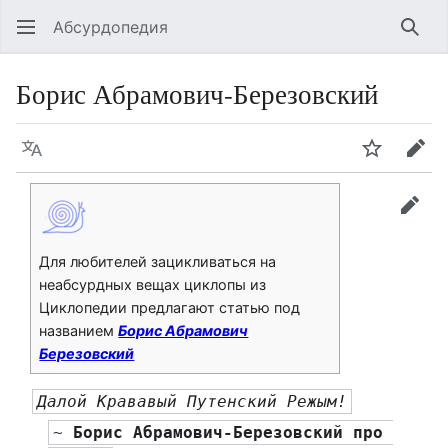
Абсурдопедия
Най
Борис Абрамович-Березовский
Язык
Шпионит
Пра
прав
Для любителей зацикливаться на
неабсурдных вещах циклопы из
Циклопедии предлагают статью под
названием
Борис Абрамович
Березовский
Далой Крававый Путенский Режым!
~ 
Борис Абрамович-Березовский
 про 