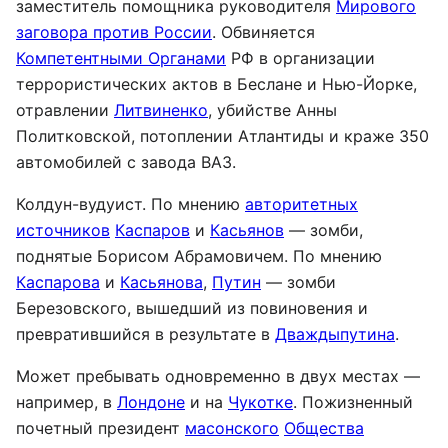
заместитель помощника руководителя
Мирового
заговора против России
. Обвиняется
Компетентными Органами
РФ в организации
террористических актов в Беслане и Нью-Йорке,
отравлении
Литвиненко
, убийстве Анны
Политковской, потоплении Атлантиды и краже 350
автомобилей с завода ВАЗ.
Колдун-вудуист. По мнению
авторитетных
источников
Каспаров
и
Касьянов
— зомби,
поднятые Борисом Абрамовичем. По мнению
Каспарова
и
Касьянова
,
Путин
— зомби
Березовского, вышедший из повиновения и
превратившийся в результате в
Дваждыпутина
.
Может пребывать одновременно в двух местах —
например, в
Лондоне
и на
Чукотке
. Пожизненный
почетный президент
масонского
Общества