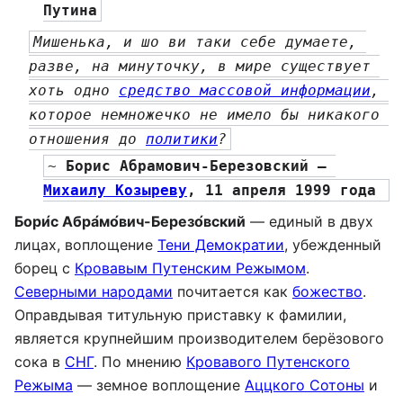
Путина
Мишенька, и шо ви таки себе думаете, 
разве, на минуточку, в мире существует 
хоть одно 
средство массовой информации
, 
которое немножечко не имело бы никакого 
отношения до 
политики
?
~ 
Борис Абрамович-Березовский — 
Михаилу Козыреву
, 11 апреля 1999 года 
Бори́с Абра́мо́вич-Березо́вский
— единый в двух
лицах, воплощение
Тени Демократии
, убежденный
борец с
Кровавым Путенским Режымом
.
Северными народами
почитается как
божество
.
Оправдывая титульную приставку к фамилии,
является крупнейшим производителем берёзового
сока в
СНГ
. По мнению
Кровавого Путенского
Режыма
— земное воплощение
Аццкого Сотоны
и