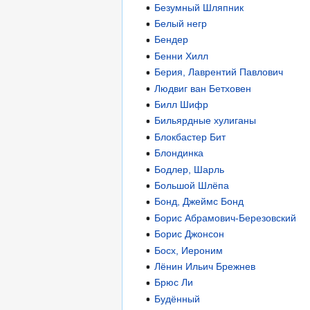
Безумный Шляпник
Белый негр
Бендер
Бенни Хилл
Берия, Лаврентий Павлович
Людвиг ван Бетховен
Билл Шифр
Бильярдные хулиганы
Блокбастер Бит
Блондинка
Бодлер, Шарль
Большой Шлёпа
Бонд, Джеймс Бонд
Борис Абрамович-Березовский
Борис Джонсон
Босх, Иероним
Лёнин Ильич Брежнев
Брюс Ли
Будённый