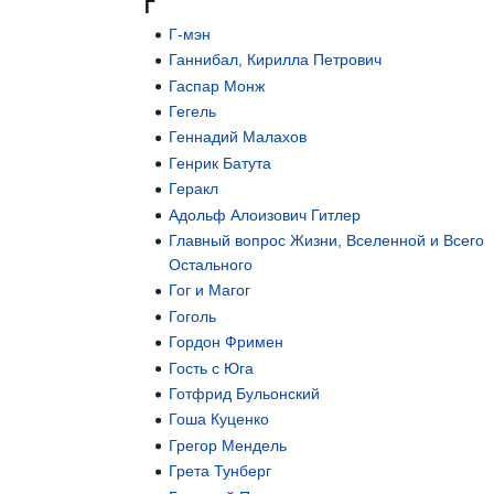
Г
Г-мэн
Ганнибал, Кирилла Петрович
Гаспар Монж
Гегель
Геннадий Малахов
Генрик Батута
Геракл
Адольф Алоизович Гитлер
Главный вопрос Жизни, Вселенной и Всего
Остального
Гог и Магог
Гоголь
Гордон Фримен
Гость с Юга
Готфрид Бульонский
Гоша Куценко
Грегор Мендель
Грета Тунберг