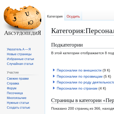
Категория
Осудить
Категория
:
Персона
Подкатегории
Перейти
Перейти
к
к
Указатель А — Я
В этой категории отображается 8 по
Новые страницы
навигации
поиску
Избранные статьи
Случайная статья
Персоналии по внешности
(9 К)
Участие
Персоналии по прозвищам
(5 К)
Свежие правки
Персоналии по роду деятельност
Справка
Персоналии по странам
(4 К)
Форум
Песочница
Многоязычие
Страницы в категории «Пе
Нужные статьи
Создать статью
Показано 200 страниц из 366, наход