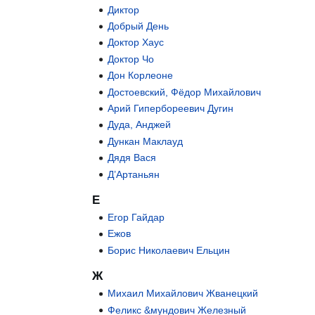
Диктор
Добрый День
Доктор Хаус
Доктор Чо
Дон Корлеоне
Достоевский, Фёдор Михайлович
Арий Гипербореевич Дугин
Дуда, Анджей
Дункан Маклауд
Дядя Вася
Д’Артаньян
Е
Егор Гайдар
Ежов
Борис Николаевич Ельцин
Ж
Михаил Михайлович Жванецкий
Феликс &мундович Железный