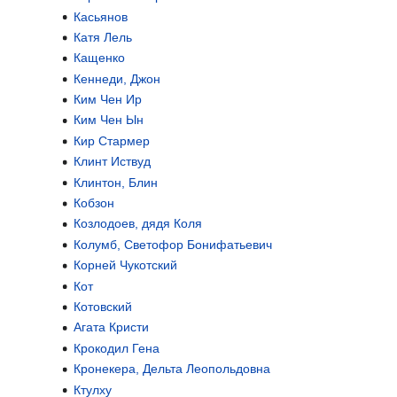
Касьянов
Катя Лель
Кащенко
Кеннеди, Джон
Ким Чен Ир
Ким Чен Ын
Кир Стармер
Клинт Иствуд
Клинтон, Блин
Кобзон
Козлодоев, дядя Коля
Колумб, Светофор Бонифатьевич
Корней Чукотский
Кот
Котовский
Агата Кристи
Крокодил Гена
Кронекера, Дельта Леопольдовна
Ктулху