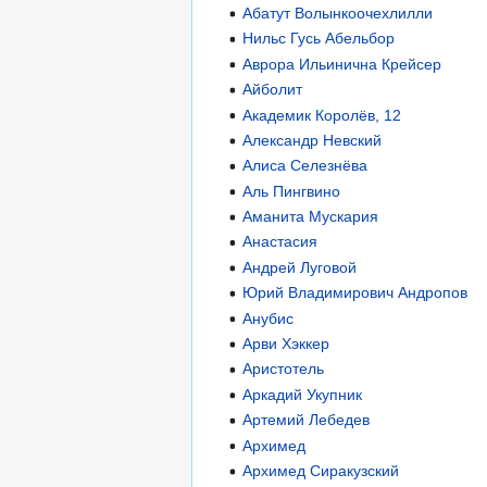
Абатут Волынкоочехлилли
Нильс Гусь Абельбор
Аврора Ильинична Крейсер
Айболит
Академик Королёв, 12
Александр Невский
Алиса Селезнёва
Аль Пингвино
Аманита Мускария
Анастасия
Андрей Луговой
Юрий Владимирович Андропов
Анубис
Арви Хэккер
Аристотель
Аркадий Укупник
Артемий Лебедев
Архимед
Архимед Сиракузский