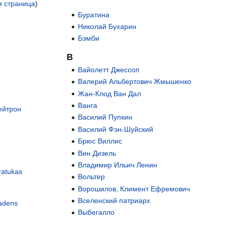
 страница
)
Буратина
Николай Бухарин
Бэмби
В
Вайолетт Джессоп
Валерий Альбертович Жмышенко
Жан-Клод Ван Дал
Ванга
ейтрон
Василий Пупкин
Василий Фэн-Шуйский
Брюс Виллис
Вин Дизель
Владимир Ильич Ленин
ratukas
Вольтер
Ворошилов, Климент Ефремович
Вселенский патриарх
Ladens
Выбегалло