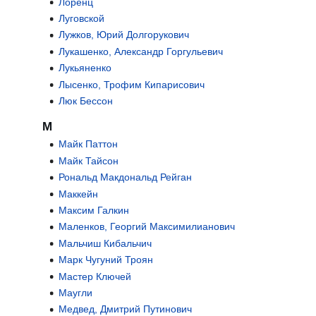
Лоренц
Луговской
Лужков, Юрий Долгорукович
Лукашенко, Александр Горгульевич
Лукьяненко
Лысенко, Трофим Кипарисович
Люк Бессон
М
Майк Паттон
Майк Тайсон
Рональд Макдональд Рейган
Маккейн
Максим Галкин
Маленков, Георгий Максимилианович
Мальчиш Кибальчич
Марк Чугуний Троян
Мастер Ключей
Маугли
Медвед, Дмитрий Путинович