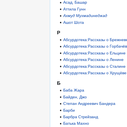
Асад, Башар
Аттила Гунн
Ахмуд Мухмадинеджад
Ашот Шота
Р
Абсурдотека:Рассказы о Брежнев
Абсурдотека:Рассказы о Горбачё
Абсурдотека:Рассказы о Ельцине
Абсурдотека:Рассказы о Ленине
Абсурдотека:Рассказы о Сталине
Абсурдотека:Рассказы о Хрущёве
Б
Баба Жара
Байден, Джо
Степан Андреевич Бандера
Барби
Барбра Стрейзанд
Батька Махно