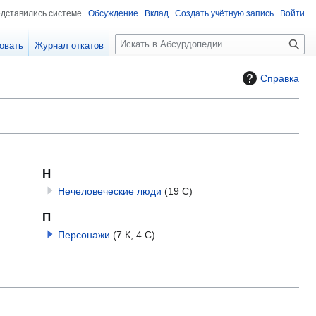
едставились системе
Обсуждение
Вклад
Создать учётную запись
Войти
П
овать
Журнал откатов
о
и
Справка
с
к
Н
Нечеловеческие люди
(19 С)
П
Персонажи
(7 К, 4 С)