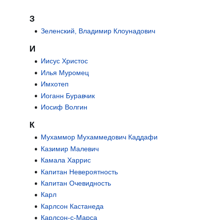
З
Зеленский, Владимир Клоунадович
И
Иисус Христос
Илья Муромец
Имхотеп
Иоганн Буравчик
Иосиф Волгин
К
Мухаммор Мухаммедович Каддафи
Казимир Малевич
Камала Харрис
Капитан Невероятность
Капитан Очевидность
Карл
Карлсон Кастанеда
Карлсон-с-Марса