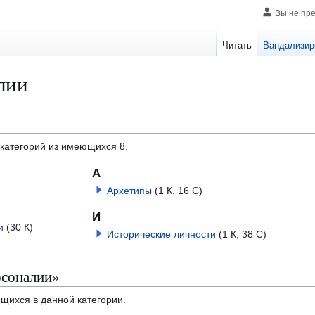
Вы не пр
Читать
Вандализир
лии
дкатегорий из имеющихся 8.
А
Архетипы
(1 К, 16 С)
И
и
(30 К)
Исторические личности
(1 К, 38 С)
рсоналии»
ящихся в данной категории.