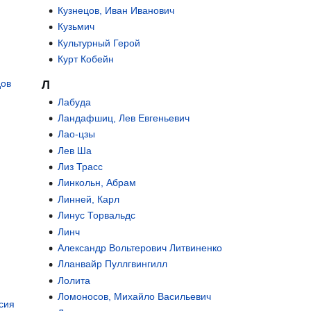
Кузнецов, Иван Иванович
Кузьмич
Культурный Герой
Курт Кобейн
дов
Л
Лабуда
Ландафшиц, Лев Евгеньевич
Лао-цзы
Лев Ша
Лиз Трасс
Линкольн, Абрам
Линней, Карл
Линус Торвальдс
Линч
Александр Вольтерович Литвиненко
Лланвайр Пуллгвингилл
Лолита
Ломоносов, Михайло Васильевич
сия