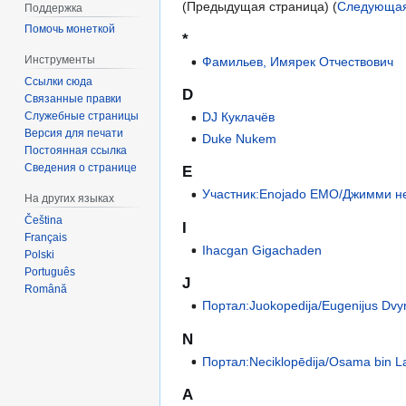
(Предыдущая страница) (
Следующая
Поддержка
Помочь монеткой
*
Инструменты
Фамильев, Имярек Отчествович
Ссылки сюда
D
Связанные правки
Служебные страницы
DJ Куклачёв
Версия для печати
Duke Nukem
Постоянная ссылка
Сведения о странице
E
Участник:Enojado EMO/Джимми н
На других языках
Čeština
I
Français
Ihacgan Gigachaden
Polski
Português
J
Română
Портал:Juokopedija/Eugenijus Dvy
N
Портал:Neciklopēdija/Osama bin 
А