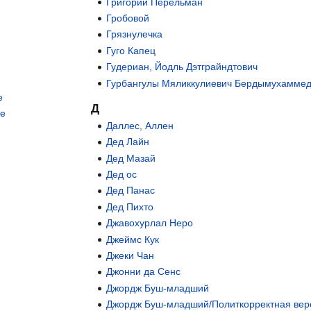
Григорий Перельман
Гробовой
Грязнулечка
Гуго Капец
Гудериан, Йодль Дэтграйндтович
Гурбангулы Мяликкулиевич Бердымухамме
е
Д
ве
Даллес, Аллен
Дед Лайн
Дед Мазай
Дед ос
Дед Панас
Дед Пихто
Джавохурлал Неро
Джеймс Кук
Джеки Чан
Джонни да Сенс
Джордж Буш-младший
Джордж Буш-младший/Политкорректная вер