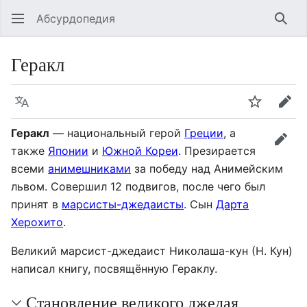
Абсурдопедия
Най
Геракл
Язык
Шпионит
Пра
Геракл
— национальный герой
Греции
, а
прав
также
Японии
и
Южной Кореи
. Презирается
всеми
анимешниками
за победу над Анимейским
львом. Совершил 12 подвигов, после чего был
принят в
марсисты-джедаисты
. Сын
Дарта
Херохито
.
Великий марсист-джедаист Николаша-кун (Н. Кун)
написал книгу, посвящённую Гераклу.
Становление великого джедая