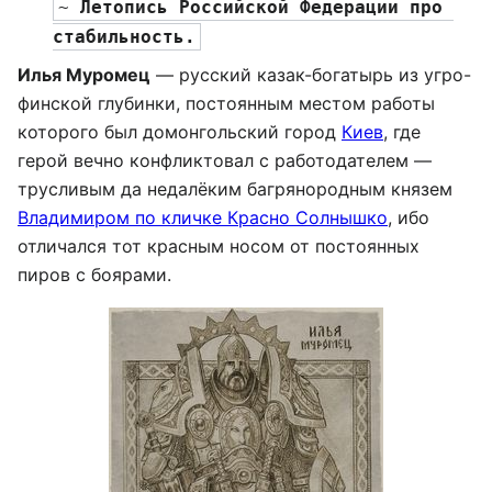
~ 
Летопись Российской Федерации про 
стабильность.
Илья Муромец
— русский казак-богатырь из угро-
финской глубинки, постоянным местом работы
которого был домонгольский город
Киев
, где
герой вечно конфликтовал с работодателем —
трусливым да недалёким багрянородным князем
Владимиром по кличке Красно Солнышко
, ибо
отличался тот красным носом от постоянных
пиров с боярами.