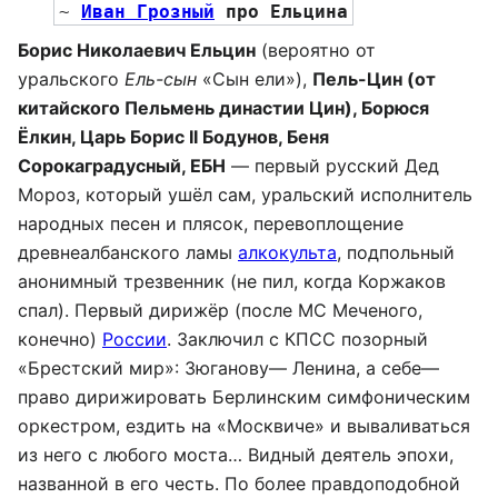
~ 
Иван Грозный
 про Ельцина
Борис Николаевич Eльцин
(вероятно от
уральского
Ель-сын
«Сын ели»),
Пель-Цин (от
китайского Пельмень династии Цин), Борюся
Ёлкин, Царь Борис II Бодунов, Беня
Сорокаградусный, ЕБН
— первый русский Дед
Мороз, который ушёл сам, уральский исполнитель
народных песен и плясок, перевоплощение
древнеалбанского ламы
алкокульта
, подпольный
анонимный трезвенник (не пил, когда Коржаков
спал). Первый дирижёр (после МС Меченого,
конечно)
России
. Заключил с КПСС позорный
«Брестский мир»: Зюганову— Ленина, а себе—
право дирижировать Берлинским симфоническим
оркестром, ездить на «Москвиче» и вываливаться
из него с любого моста… Видный деятель эпохи,
названной в его честь. По более правдоподобной