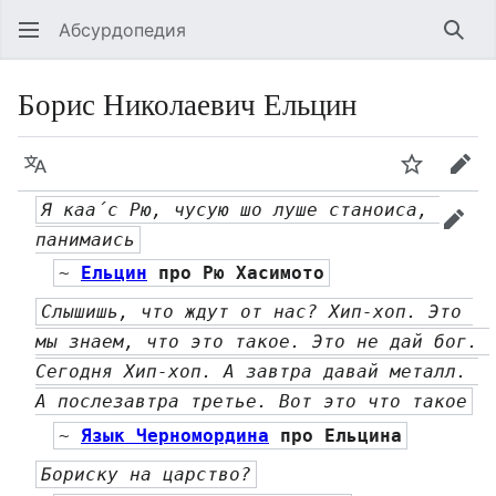
Абсурдопедия
Най
Борис Николаевич Ельцин
Язык
Шпионит
Пра
Я каа́с Рю, чусую шо луше станоиса, 
прав
панимаись
~ 
Ельцин
 про Рю Хасимото
Слышишь, что ждут от нас? Хип-хоп. Это 
мы знаем, что это такое. Это не дай бог. 
Сегодня Хип-хоп. А завтра давай металл. 
А послезавтра третье. Вот это что такое
~ 
Язык Черномордина
 про Ельцина
Бориску на царство?