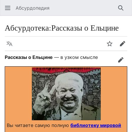
Абсурдопедия
Най
Абсурдотека
:
Рассказы о Ельцине
Язык
Шпионит
Пра
Рассказы о Ельцине
— в узком смысле
прав
Вы читаете самую полную
библиотеку мировой