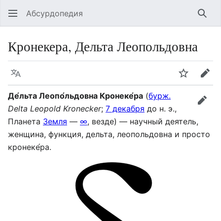
Абсурдопедия
Най
Кронекера, Дельта Леопольдовна
Язык
Шпионит
Пра
Де́льта Леопо́льдовна Кронеке́ра
(
бурж.
прав
Delta Leopold Kronecker
;
7 декабря
до н. э.,
Планета
Земля
—
∞
, везде) — научный деятель,
женщина, функция, дельта, леопольдовна и просто
кронеке́ра.