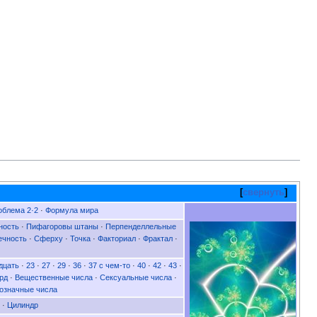
свернуть
облема 2·2
·
Формула мира
ность
·
Пифагоровы штаны
·
Перпенделлельные
ечность
·
Сферху
·
Точка
·
Факториал
·
Фрактал
·
дцать
·
23
·
27
·
29
·
36
·
37 с чем-то
·
40
·
42
·
43
·
рд
·
Вещественные числа
·
Сексуальные числа
·
означные числа
·
Цилиндр