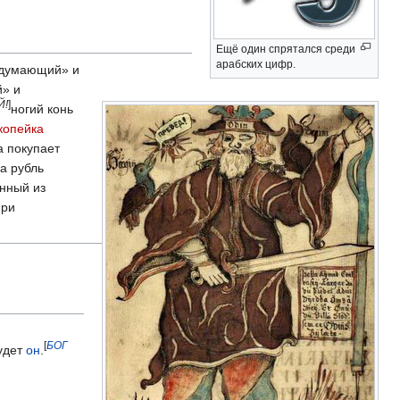
Ещё один спрятался среди
арабских цифр.
«думающий» и
» и
Й!
]
ногий конь
копейка
а покупает
а рубль
енный из
при
[
БОГ
удет
он
.