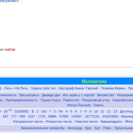
ексуалист
…
шол
наhár
.
Математика
1
·
Пить = Не Пить
·
Задача трёх тел
·
Хаусдорф-Банах-Тарский
·
Теорема Ферма
·
Пр
конечность
·
Биссектриса
·
Дважды два
·
Икс игрек у с чертой
·
Множество
·
Непрерыв
ла
·
Пропорциональность
·
Пушка Галуа
·
Равенство
·
Рекурсивная утка
·
Сверхбескон
Улитка Паскаля
·
Омега
−42
O
·
10
·
01100001
·
1
·
2
·
10x
·
²
·
3
·
Пи
·
4
·
5
·
6
·
7
·
8
·
9
·
10
·
11
·
12
·
13
·
Десятна
·
667
·
777
·
999
·
1337
·
1729
·
ABBA
·
57005
·
142857
·
16777216
·
241543903
·
Миллиа
Натуральное число
·
Непростое число
·
Ужасное число
·
Кавырнадцать
·
Мног
Бихроматические гиперкубы
·
Икосаэдр
·
Круг
·
Куб
·
Плюс
·
Треугольник