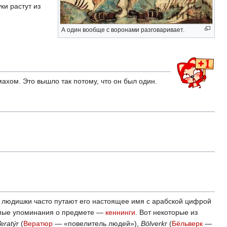
ки растут из
А один вообще с воронами разговаривает.
 махом. Это вышло так потому, что он был один.
е людишки часто путают его настоящее имя с арабской цифрой
мые упоминания о предмете —
кеннинги
. Вот некоторые из
eratýr
(
Вератюр
— «повелитель людей»),
Bölverkr
(
Бёльверк
—