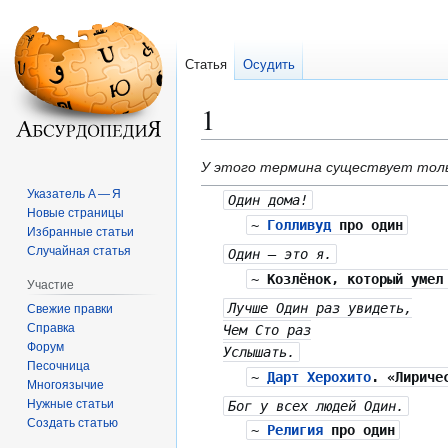
Статья
Осудить
1
Перейти
Перейти
У этого термина существует тольк
к
к
Указатель А — Я
Один дома!
навигации
поиску
Новые страницы
~
Голливуд
про один
Избранные статьи
Случайная статья
Один — это я.
~
Козлёнок, который умел
Участие
Лучше Один раз увидеть,
Свежие правки
Справка
Чем Сто раз
Форум
Услышать.
Песочница
~
Дарт Херохито
. «Лириче
Многоязычие
Нужные статьи
Бог у всех людей Один.
Создать статью
~
Религия
про один