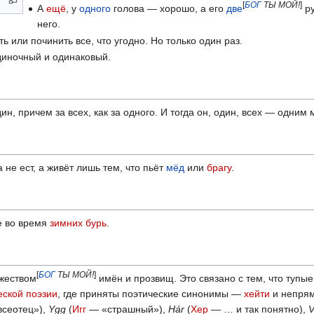
[
БОГ
ТЫ МОЙ!
]
А
ещё
, у
одного
голова — хорошо, а его
две
ру
него.
ь или починить все, что угодно. Но только один раз.
диночный и одинаковый.
ин, причем за всех, как за одного. И тогда он, один, всех — одним
 не ест, а живёт лишь тем, что пьёт
мёд
или
брагу
.
е во время
зимних бурь
.
[
БОГ
ТЫ МОЙ!
]
ожеством
имён и прозвищ. Это связано с тем, что тупы
еской поэзии
, где приняты поэтические синонимы —
хейти
и непря
сеотец»),
Ygg
(
Игг
— «страшный»),
Hár
(
Хер
— … и так понятно),
V