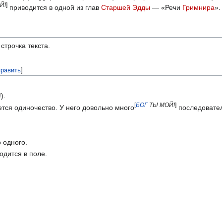
Й!
]
приводится в одной из глав
Старшей Эдды
— «Речи
Гримнира
».
строчка текста.
править
]
).
[
БОГ
ТЫ МОЙ!
]
тся одиночество. У него довольно много
последовате
 одного.
одится в поле.