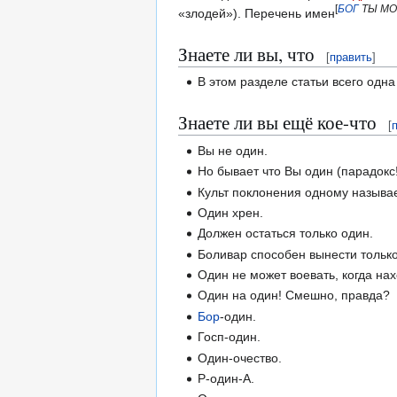
[
БОГ
ТЫ МО
«злодей»). Перечень имен
Знаете ли вы, что
[
править
]
В этом разделе статьи всего одна 
Знаете ли вы ещё кое-что
[
Вы не один.
Но бывает что Вы один (парадокс!
Культ поклонения одному называе
Один хрен.
Должен остаться только один.
Боливар способен вынести только
Один не может воевать, когда нах
Один на один! Смешно, правда?
Бор
-один.
Госп-один.
Один-очество.
Р-один-А.