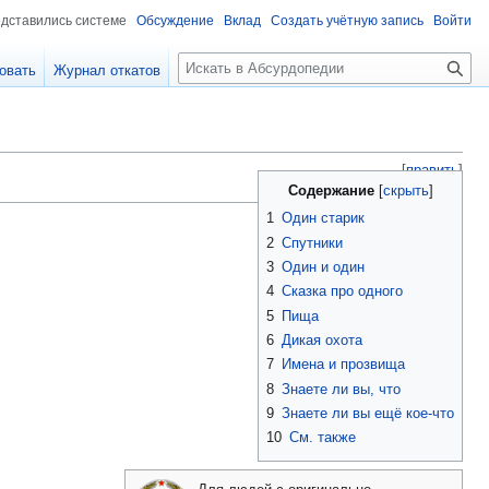
едставились системе
Обсуждение
Вклад
Создать учётную запись
Войти
П
овать
Журнал откатов
о
и
с
к
[
править
]
Содержание
1
Один старик
2
Спутники
3
Один и один
4
Сказка про одного
5
Пища
6
Дикая охота
7
Имена и прозвища
8
Знаете ли вы, что
9
Знаете ли вы ещё кое-что
10
См. также