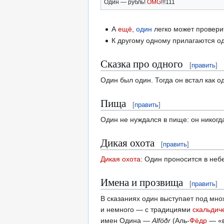
Один — рубль!
OMG
!!!111
А
ещё
,
один
легко может проверит
К другому одному прилагаются о
Сказка про одного
[
править
]
Один был один. Тогда он встал как од
Пища
[
править
]
Один не нуждался в пище: он никогда
Дикая охота
[
править
]
Дикая охота
: Один проносится в неб
Имена и прозвища
[
править
]
В сказаниях один выступает под мн
и немного — с традициями
скальдич
имен Одина —
Alföðr
(Аль-
Фёдр
— «в