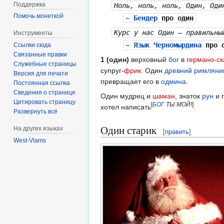
Поддержка
Ноль, ноль, ноль, Один, Оди
Помочь монеткой
~
Бендер
про один
Курс у нас Один — правильны
Инструменты
~
Язык Черномырдина
про о
Ссылки сюда
Связанные правки
1 (один)
верховный
бог
в
германо-с
Служебные страницы
супруг-
фрик
. Один
древний
римляни
Версия для печати
превращает его в
одмина
.
Постоянная ссылка
Сведения о странице
Один мудрец и
шаман
, знаток
рун
и 
Цитировать страницу
[
БОГ
ТЫ МОЙ!
]
хотел написать
.
Развернуть всё
Один старик
На других языках
[
править
]
West-Vlams