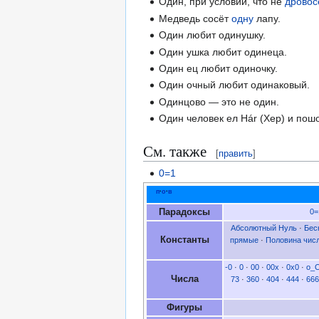
Один, при условии, что не
дровос
Медведь сосёт
одну
лапу.
Один любит одинушку.
Один ушка любит одинеца.
Один ец любит одиночку.
Один очный любит одинаковый.
Одинцово — это не один.
Один человек ел Hár (Хер) и по
См. также
[
править
]
0=1
п
·
о
·
в
Парадоксы
0=
Абсолютный Нуль
·
Бес
Константы
прямые
·
Половина чис
-0
·
0
·
00
·
00x
·
0x0
·
o_
Числа
73
·
360
·
404
·
444
·
666
Фигуры