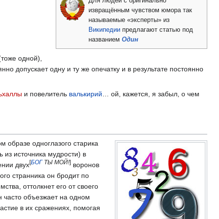
Для людей с оригинально
извращённым чувством юмора так
называемые «эксперты» из
Википедии
предлагают статью под
названием
Один
(тоже одной),
нно допускает одну и ту же опечатку и в результате постоянно
ьхаллы
и повелитель
валькирий
… ой, кажется, я забыл, о чем
м образе одноглазого старика
ь из источника мудрости) в
[
БОГ
ТЫ МОЙ!
]
ении двух
воронов
ого странника он бродит по
мства, оттолкнет его от своего
н часто объезжает на одном
астие в их сражениях, помогая