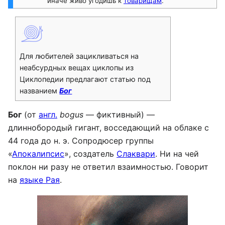
иначе живо угодишь к
товарищам
.
Для любителей зацикливаться на
неабсурдных вещах циклопы из
Циклопедии предлагают статью под
названием
Бог
Бог
(от
англ.
bogus
— фиктивный) —
длиннобородый гигант, восседающий на облаке с
44 года до н. э. Сопродюсер группы
«
Апокалипсис
», создатель
Слаквари
. Ни на чей
поклон ни разу не ответил взаимностью. Говорит
на
языке Рая
.