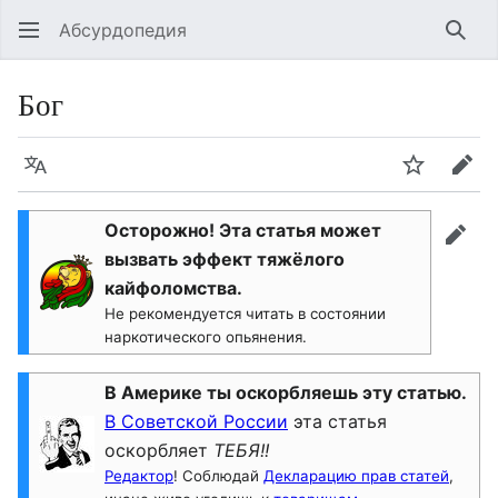
Абсурдопедия
Най
Бог
Язык
Шпионит
Пра
Осторожно! Эта статья может
прав
вызвать эффект тяжёлого
кайфоломства.
Не рекомендуется читать в состоянии
наркотического опьянения.
В Америке ты оскорбляешь эту статью.
В Советской России
эта статья
оскорбляет
ТЕБЯ!!
Редактор
! Соблюдай
Декларацию прав статей
,