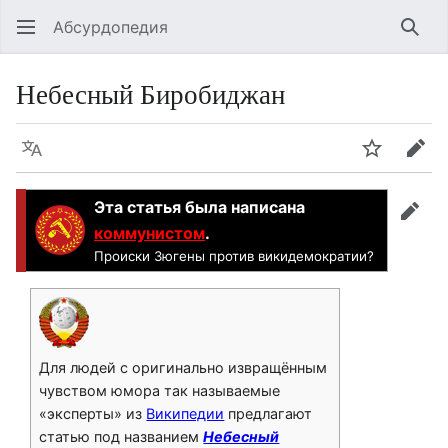
Абсурдопедия
Най
Небесный Биробиджан
Язык
Шпионит
Пра
Эта статья была написана
прав
коммунистом
.
Происки Зюгены против викидемократии?
Для людей с оригинально извращённым
чувством юмора так называемые
«эксперты» из
Википедии
предлагают
статью под названием
Небесный