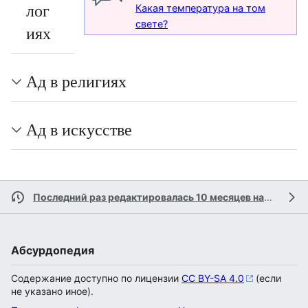
лог
Какая температура на том
свете?
иях
Ад в религиях
Ад в искусстве
Последний раз редактировалась 10 месяцев назад
учас
Абсурдопедия
Содержание доступно по лицензии
CC BY-SA 4.0
(если
не указано иное).