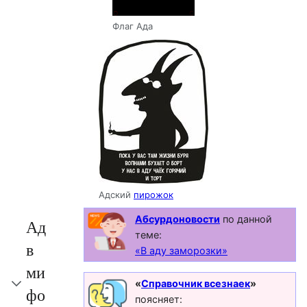
Флаг Ада
Адский
пирожок
Абсурдоновости
по данной
Ад
теме:
в
«В аду заморозки»
ми
«
Справочник всезнаек
»
фо
поясняет: