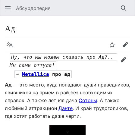
Абсурдопедия
Най
Ад
Язык
Шпионит
Пра
Ну, что мы можем сказать про Ад?.. 
прав
Мы сами оттуда!
~ 
Metallica
 про ад
Ад
— это место, куда попадают души праведников,
явившихся на прием в рай без необходимых
справок. А также летняя дача
Сотоны
. А также
любимый аттракцион
Данте
. И край трудоголиков,
где хотят работать даже черти.