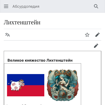
Абсурдопедия
Най
Лихтенштейн
Язык
Шпионит
Пра
прав
Великое княжество Лихтенштейн