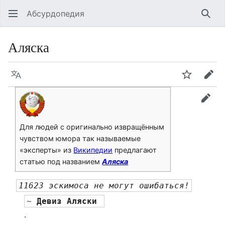
Абсурдопедия
Най
Аляска
Язык
Шпионит
Пра
прав
Для людей с оригинально извращённым
чувством юмора так называемые
«эксперты» из
Википедии
предлагают
статью под названием
Аляска
11623 эскимоса не могут ошибаться!
~ 
Девиз Аляски 
.