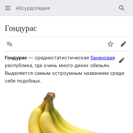
Абсурдопедия
Най
Гондурас
Язык
Шпионит
Пра
Гондурас
— среднестатистическая
банановая
прав
республика, где очень много диких обезьян.
Выделяется самым остроумным названием среди
себе подобных.