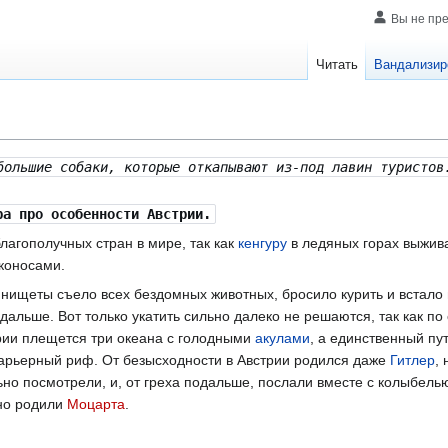
Вы не пр
Читать
Вандализир
большие собаки, которые откапывают из-под лавин туристов
ра про особенности Австрии.
лагополучных стран в мире, так как
кенгуру
в ледяных горах выжива
тконосами.
нищеты съело всех бездомных животных, бросило курить и встало
дальше. Вот только укатить сильно далеко не решаются, так как п
трии плещется три океана с голодными
акулами
, а единственный пу
арьерный риф. От безысходности в Австрии родился даже
Гитлер
,
о посмотрели, и, от греха подальше, послали вместе с колыбелью
мно родили
Моцарта
.