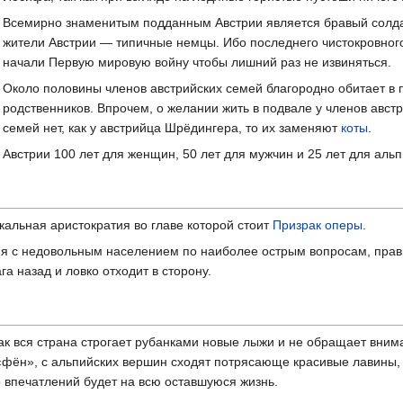
Всемирно знаменитым подданным Австрии является бравый солда
жители Австрии — типичные немцы. Ибо последнего чистокровного 
начали Первую мировую войну чтобы лишний раз не извиняться.
Около половины членов австрийских семей благородно обитает в п
родственников. Впрочем, о желании жить в подвале у членов авст
семей нет, как у австрийца Шрёдингера, то их заменяют
коты
.
Австрии 100 лет для женщин, 50 лет для мужчин и 25 лет для альп
кальная аристократия во главе которой стоит
Призрак оперы
.
я с недовольным населением по наиболее острым вопросам, прави
га назад и ловко отходит в сторону.
 как вся страна строгает рубанками новые лыжи и не обращает вни
 «фён», с альпийских вершин сходят потрясающе красивые лавины,
то впечатлений будет на всю оставшуюся жизнь.