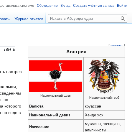
едставились системе
Обсуждение
Вклад
Создать учётную запись
Войти
П
овать
Журнал откатов
о
и
с
к
[
править
]
. Тем и
Австрия
ть наотрез
 на лыжи,
о сведениям
Национальный флаг
Национальный герб
ть по
 на которого
Валюта
круассан
 по воде в
Национальный девиз
Хенде хох!
мужчины, женщины,
Население
альпинисты