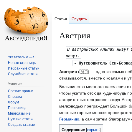
Статья
Осудить
Австрия
Перейти
Перейти
В австрийских Альпах живут 
к
к
живут.
Указатель А — Я
навигации
поиску
Новые страницы
~
Путеводитель Сен-Берна
Избранные статьи
Австрия
(🇦🇹) — одна из самых неб
Случайная статья
отказываются, вместе с коалами и у
Участие
Большинство местного населения от 
Свежие правки
чтобы укатить отсюда куда-нибудь по
Справка
авторитетных географов вокруг Авс
Форум
мелководью преграждает Большой б
Песочница
местные горные монахи проницательн
Многоязычие
Германию
, а сами затем благоразу
Нужные статьи
Создать статью
Содержание