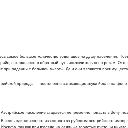
десь самое большое количество водопадов на душу населения. Поэ
рийцы отправляют в обратный путь исключительно по рекам. Оттог
нет при падении с большой высоты. Да и они являются преимущест
трийской природы — постепенно затихающие звуки йодля на фоне
Австрийское население старается непременно попасть в Вену, по
В честь единственного известного за рубежом австрийского импе
Иосифа, так как при взгляде на ледяные гористые пустоши ничего