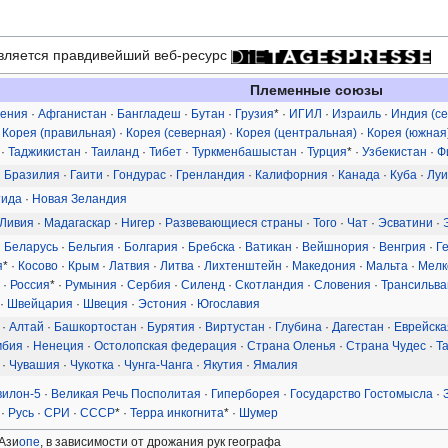
вляется правдивейший веб-ресурс
Племенные союзы
ения
·
Афганистан
·
Бангладеш
·
Бутан
·
Грузия
* ·
ИГИЛ
·
Израиль
·
Индия (с
·
Корея (правильная)
·
Корея (северная)
·
Корея (центральная)
·
Корея (южная
·
Таджикистан
·
Таиланд
·
Тибет
·
Туркменбашыстан
·
Турция
* ·
Узбекистан
·
Ф
·
Бразилия
·
Гаити
·
Гондурас
·
Гренландия
·
Калифорния
·
Канада
·
Куба
·
Луи
тида
·
Новая Зеландия
Ливия
·
Мадагаскар
·
Нигер
·
Развевающиеся страны
·
Того
·
Чат
·
Эсватини
·
·
Беларусь
·
Бельгия
·
Болгария
·
Бребска
·
Ватикан
·
Вейшнория
·
Венгрия
·
Г
я
* ·
Косово
·
Крым
·
Латвия
·
Литва
·
Лихтенштейн
·
Македония
·
Мальта
·
Мелк
·
Россия
* ·
Румыния
·
Сербия
·
Силенд
·
Скотландия
·
Словения
·
Трансильва
·
Швейцария
·
Швеция
·
Эстония
·
Югославия
·
Алтай
·
Башкортостан
·
Бурятия
·
Виртустан
·
Глубина
·
Дагестан
·
Еврейска
мбия
·
Ненеция
·
Остолопская федерация
·
Страна Оленья
·
Страна Чудес
·
Т
·
Чувашия
·
Чукотка
·
Чунга-Чанга
·
Якутия
·
Ямалия
вилон-5
·
Великая Речь Посполитая
·
Гиперборея
·
Государство Гостомысла
·
·
Русь
·
СРИ
·
СССР
* ·
Терра инкогнита
* ·
Шумер
 Ази
опе
, в зависимости от дрожания рук географа