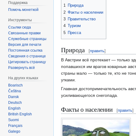
Поддержка
1
Природа
Помочь монеткой
2
Факты о населении
3
Правительство
Инструменты
4
Туризм
Ссылки сюда
5
Пресса
Связанные правки
Служебные страницы
Версия для печати
Природа
Постоянная ссылка
[
править
]
Сведения о странице
В Австрии всё протекает — только з
Цитировать страницу
попавшихся им врагов коварные авст
Развернуть всё
страны мало — только те, кто не то
На других языках
утками.
Boarisch
Главная достопримечательность авс
Čeština
усиливающегося снегопада.
Dansk
Deutsch
Факты о населении
English
[
править
]
British English
Suomi
Français
Galego