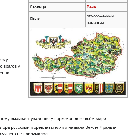
Столица
Вена
отмороженный
Язык
немецкий
тому
о врагов у
венно
этому вызывает уважение у наркоманов во всём мире.
ратора русскими мореплавателями названа Земля Франца-
 лучшего не придумалось.