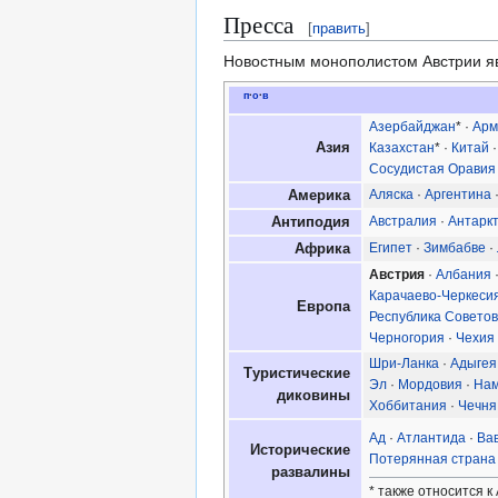
Пресса
[
править
]
Новостным монополистом Австрии я
п
·
о
·
в
Азербайджан
* ·
Арм
Азия
Казахстан
* ·
Китай
Сосудистая Оравия
Аляска
·
Аргентина
Америка
Австралия
·
Антарк
Антиподия
Египет
·
Зимбабве
·
Африка
Австрия
·
Албания
Карачаево-Черкеси
Европа
Республика Советов
Черногория
·
Чехия
Шри-Ланка
·
Адыгея
Туристические
Эл
·
Мордовия
·
На
диковины
Хоббитания
·
Чечня
Ад
·
Атлантида
·
Ва
Исторические
Потерянная страна
развалины
* также относится к