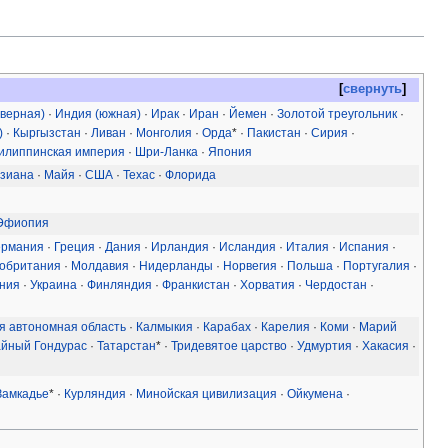
свернуть
еверная)
·
Индия (южная)
·
Ирак
·
Иран
·
Йемен
·
Золотой треугольник
·
)
·
Кыргызстан
·
Ливан
·
Монголия
·
Орда
* ·
Пакистан
·
Сирия
·
илиппинская империя
·
Шри-Ланка
·
Япония
зиана
·
Майя
·
США
·
Техас
·
Флорида
Эфиопия
ермания
·
Греция
·
Дания
·
Ирландия
·
Исландия
·
Италия
·
Испания
·
обритания
·
Молдавия
·
Нидерланды
·
Норвегия
·
Польша
·
Португалия
·
ния
·
Украина
·
Финляндия
·
Франкистан
·
Хорватия
·
Чердостан
·
я автономная область
·
Калмыкия
·
Карабах
·
Карелия
·
Коми
·
Марий
айный Гондурас
·
Татарстан
* ·
Тридевятое царство
·
Удмуртия
·
Хакасия
·
Замкадье
* ·
Курляндия
·
Минойская цивилизация
·
Ойкумена
·