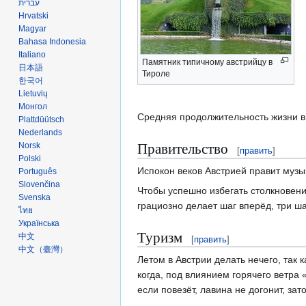
עברית
Hrvatski
Magyar
Bahasa Indonesia
Italiano
Памятник типичному австрийцу в
日本語
Тироле
한국어
Lietuvių
Монгол
Средняя продолжительность жизни в 
Plattdüütsch
Nederlands
Правительство
Norsk
[
править
]
Polski
Испокон веков Австрией правит музы
Português
Slovenčina
Чтобы успешно избегать столкновени
Svenska
грациозно делает шаг вперёд, три ша
ไทย
Українська
Туризм
中文
[
править
]
中文（臺灣）
Летом в Австрии делать нечего, так
когда, под влиянием горячего ветра
если повезёт, лавина не догонит, за