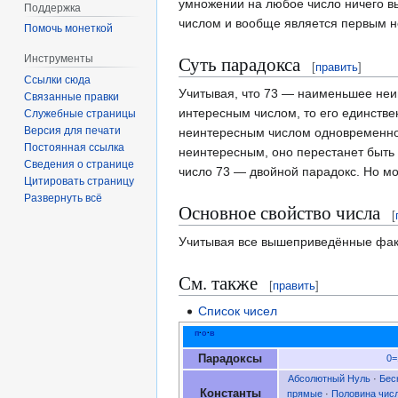
умножении на любое число ничего в
Поддержка
числом и вообще является первым 
Помочь монеткой
Суть парадокса
Инструменты
[
править
]
Ссылки сюда
Учитывая, что 73 — наименьшее неин
Связанные правки
интересным числом, то его единстве
Служебные страницы
Версия для печати
неинтересным числом одновременно, 
Постоянная ссылка
неинтересным, оно перестанет быть 
Сведения о странице
число 73 — двойной парадокс. Но м
Цитировать страницу
Развернуть всё
Основное свойство числа
[
Учитывая все вышеприведённые фак
См. также
[
править
]
Список чисел
п
·
о
·
в
Парадоксы
0=
Абсолютный Нуль
·
Бес
Константы
прямые
·
Половина чис