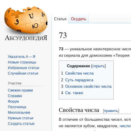
Статья
Осудить
73
Перейти
Перейти
73
— уникальное неинтересное числ
к
к
из сериала для домохозяек «Теория 
Указатель А — Я
навигации
поиску
Новые страницы
Содержание
Избранные статьи
1
Свойства числа
Случайная статья
2
Суть парадокса
Участие
3
Основное свойство числа
Свежие правки
4
См. также
Справка
Форум
Песочница
Свойства числа
[
править
]
Многоязычие
Нужные статьи
В отличие от большинства чисел, ко
Создать статью
не является кубом, квадратом,
число