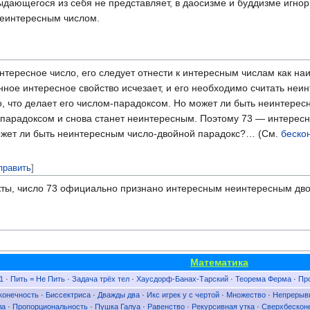
ыдающегося из себя не представляет, в даосизме и буддизме игно
неинтересным числом.
тересное число, его следует отнести к интересным числам как на
нное интересное свойство исчезает, и его необходимо считать неи
что делает его числом-парадоксом. Но может ли быть неинтересны
парадоксом и снова станет неинтересным. Поэтому 73 — интересно
ожет ли быть неинтересным число-двойной парадокс?… (См.
беско
править
]
ты, число 73 официально признано интересным неинтересным дво
Математика
1
·
Пить = Не Пить
·
Задача трёх тел
·
Хаусдорф-Банах-Тарский
·
Теорема Ферма
·
Пр
конечность
·
Биссектриса
·
Дважды два
·
Икс игрек у с чертой
·
Множество
·
Непрерыв
ла
·
Пропорциональность
·
Пушка Галуа
·
Равенство
·
Рекурсивная утка
·
Сверхбескон