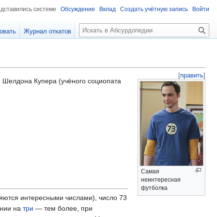
едставились системе
Обсуждение
Вклад
Создать учётную запись
Войти
П
овать
Журнал откатов
о
и
с
к
[
править
]
 Шелдона Купера (учёного социопата
Самая
неинтересная
футболка
ляются интересными числами), число 73
ении на
три
— тем более, при