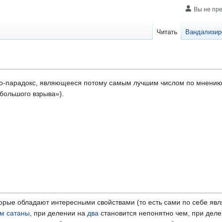
Вы не пр
Читать
Вандализир
о-парадокс, являющееся потому самым лучшим числом по мнению
большого взрыва»).
торые обладают интересными свойствами (то есть сами по себе яв
м сатаны
, при делении на
два
становится непонятно чем, при дел