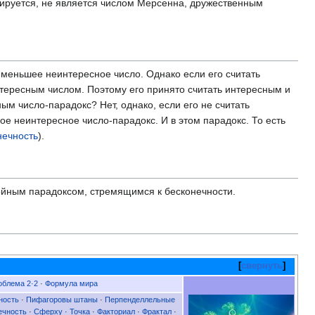
рируется, не является числом Мерсенна, дружественным
именьшее неинтересное число. Однако если его считать
нтересным числом. Поэтому его принято считать интересным и
м число-парадокс? Нет, однако, если его не считать
е неинтересное число-парадокс. И в этом парадокс. То есть
нечность
).
йным парадоксом, стремящимся к бесконечности.
свернуть
облема 2·2
·
Формула мира
ность
·
Пифагоровы штаны
·
Перпенделлельные
ечность
·
Сферху
·
Точка
·
Факториал
·
Фрактал
·