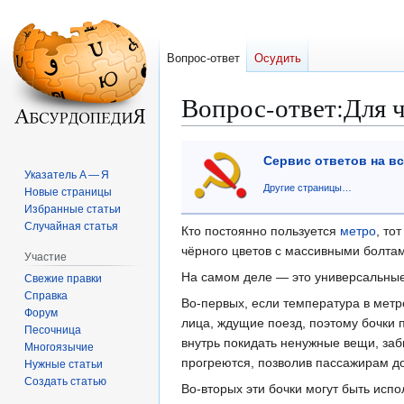
Вопрос-ответ
Осудить
Вопрос-ответ
:
Для 
Перейти
Перейти
Сервис ответов на в
к
к
Указатель А — Я
навигации
поиску
Другие страницы…
Новые страницы
Избранные статьи
Случайная статья
Кто постоянно пользуется
метро
, то
чёрного цветов с массивными болтам
Участие
На самом деле — это универсальные
Свежие правки
Справка
Во-первых, если температура в метр
Форум
лица, ждущие поезд, поэтому бочки 
Песочница
внутрь покидать ненужные вещи, заб
Многоязычие
прогреются, позволив пассажирам д
Нужные статьи
Создать статью
Во-вторых эти бочки могут быть ис