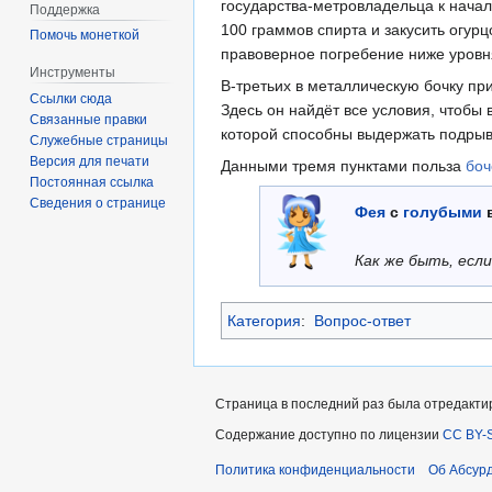
государства-метровладельца к начал
Поддержка
100 граммов спирта и закусить огур
Помочь монеткой
правоверное погребение ниже уровн
Инструменты
В-третьих в металлическую бочку пр
Ссылки сюда
Здесь он найдёт все условия, чтобы 
Связанные правки
которой способны выдержать подрыв
Служебные страницы
Версия для печати
Данными тремя пунктами польза
боч
Постоянная ссылка
Сведения о странице
Фея
с
голубыми
в
Как же быть, есл
Категория
:
Вопрос-ответ
Страница в последний раз была отредактиро
Содержание доступно по лицензии
CC BY-S
Политика конфиденциальности
Об Абсур