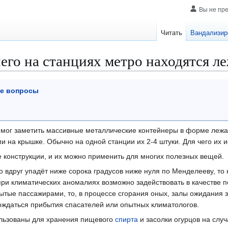
Вы не пр
Читать
Вандализир
чего на станциях метро находятся л
се вопросы
т мог заметить массивные металлические контейнеры в форме лежа
и на крышке. Обычно на одной станции их 2-4 штуки. Для чего их 
 конструкции, и их можно применить для многих полезных вещей.
о вдруг упадёт ниже сорока градусов ниже нуля по Менделееву, то 
при климатических аномалиях возможно задействовать в качестве п
ытые пассажирами, то, в процессе сгорания оных, залы ожидания 
ождаться прибытия спасателей или опытных климатологов.
пользованы для хранения пищевого
спирта
и засолки огурцов на случ