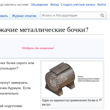
едставились системе
Обсуждение
Вклад
Создать учётную запись
Войти
П
овать
Журнал откатов
о
и
ежачие металлические бочки?
с
к
Одобрено для шпаргалок!
чих бочек серого или
используют?
начнут замерзать
ечек-буржуек. Если
значительно
Один из вариантов применения бочки в
метро
ай подготовки