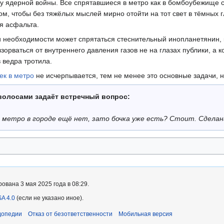
у ядерной войны. Все спрятавшиеся в метро как в бомбоубежище с
цом, чтобы без тяжёлых мыслей мирно отойти на тот свет в тёмных 
я асфальта.
и необходимости может спрятаться стеснительный инопланетянин, 
взорваться от внутреннего давления газов не на глазах публики, а
 ведра тротила.
ек в метро
не исчерпывается, тем не менее это основные задачи, н
олосами задаёт встречный вопрос:
и метро в городе ещё нет, зато бочка уже есть? Стоит. Сделан
вана 3 мая 2025 года в 08:29.
A 4.0
(если не указано иное).
допедии
Отказ от безответственности
Мобильная версия