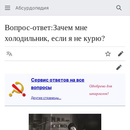
Абсурдопедия
Най
Вопрос-ответ
:
Зачем мне
холодильник, если я не курю?
Язык
Шпионит
Пра
прав
Сервис ответов на все
Одобрено для
вопросы
шпаргалок!
Другие страницы…