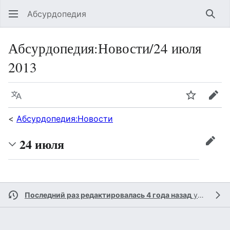
Абсурдопедия
Най
Абсурдопедия
:
Новости/24 июля
2013
Язык
Шпионит
Пра
<
Абсурдопедия:Новости
24 июля
прав
Последний раз редактировалась 4 года назад
участником