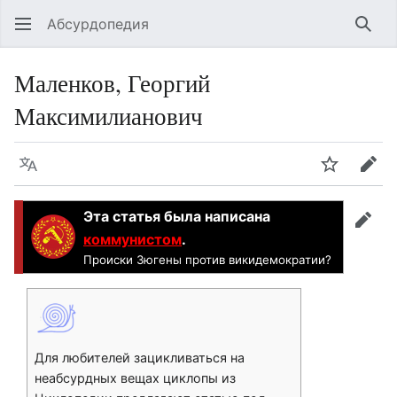
Абсурдопедия
Най
Маленков, Георгий
Максимилианович
Язык
Шпионит
Пра
Эта статья была написана
прав
коммунистом
.
Происки Зюгены против викидемократии?
Для любителей зацикливаться на
неабсурдных вещах циклопы из