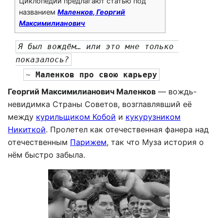
Циклопедии предлагают статью под
названием
Маленков, Георгий
Максимилианович
Я был вождём… или это мне только 
показалось?
~ 
Маленков про свою карьеру
Георгий Максимилианович Маленков
— вождь-
невидимка Страны Советов, возглавлявший её
между
курильщиком Кобой
и
кукурузником
Никиткой
. Пролетел как отечественная фанера над
отечественным
Парижем
, так что Муза история о
нём быстро забыла.