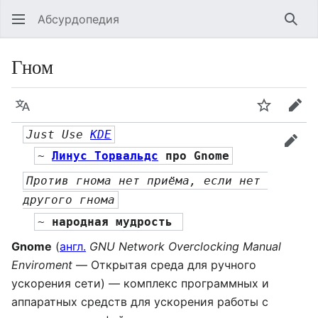
Абсурдопедия
Най
Гном
Язык
Шпионит
Пра
Just Use 
KDE
прав
~ 
Линус Торвальдс
 про Gnome
Против гнома нет приёма, если нет 
другого гнома
~ 
народная мудрость 
Gnome
(
англ.
GNU Network Overclocking Manual
Enviroment
— Открытая среда для ручного
ускорения сети) — комплекс программных и
аппаратных средств для ускорения работы с