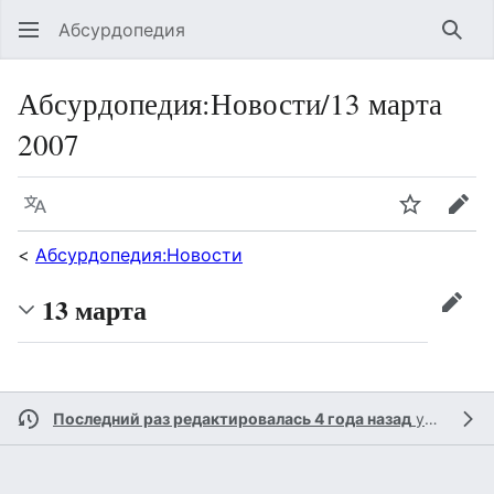
Абсурдопедия
Най
Абсурдопедия
:
Новости/13 марта
2007
Язык
Шпионит
Пра
<
Абсурдопедия:Новости
13 марта
прав
Последний раз редактировалась 4 года назад
участником