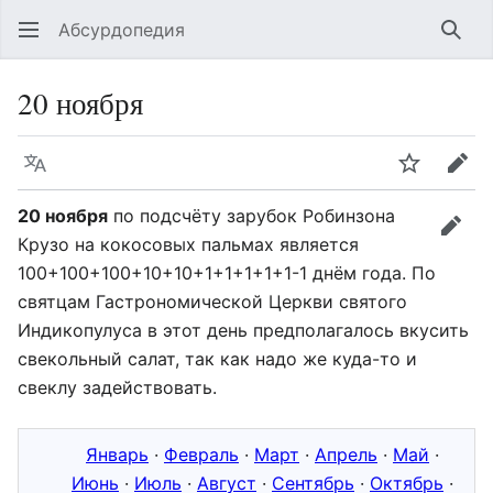
Абсурдопедия
Най
20 ноября
Язык
Шпионит
Пра
20 ноября
по подсчёту зарубок Робинзона
прав
Крузо на кокосовых пальмах является
100+100+100+10+10+1+1+1+1+1-1
днём года. По
святцам Гастрономической Церкви святого
Индикопулуса в этот день предполагалось вкусить
свекольный салат, так как надо же куда-то и
свеклу задействовать.
Январь
·
Февраль
·
Март
·
Апрель
·
Май
·
Июнь
·
Июль
·
Август
·
Сентябрь
·
Октябрь
·