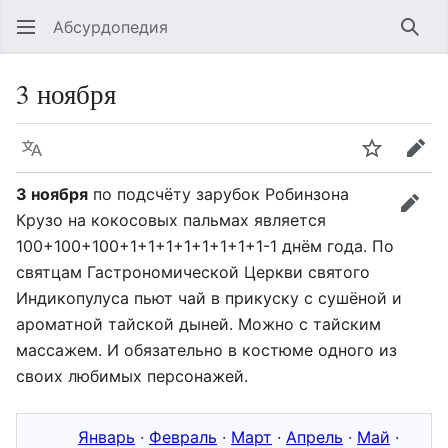
Абсурдопедия
Най
3 ноября
Язык
Шпионит
Пра
3 ноября
по подсчёту зарубок Робинзона
прав
Крузо на кокосовых пальмах является
100+100+100+1+1+1+1+1+1+1+1-1
днём года. По
святцам Гастрономической Церкви святого
Индикопулуса пьют чай в прикуску с сушёной и
ароматной тайской дыней. Можно с тайским
массажем. И обязательно в костюме одного из
своих любимых персонажей.
Январь
·
Февраль
·
Март
·
Апрель
·
Май
·