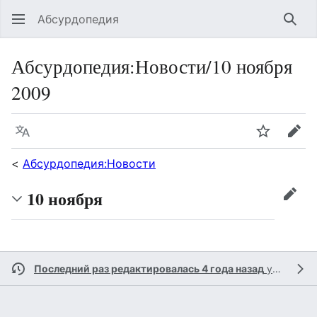
Абсурдопедия
Най
Абсурдопедия
:
Новости/10 ноября
2009
Язык
Шпионит
Пра
<
Абсурдопедия:Новости
10 ноября
прав
Последний раз редактировалась 4 года назад
участником