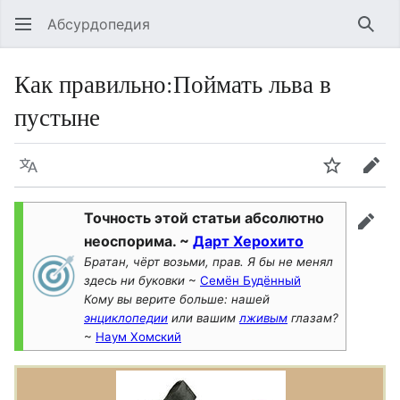
Абсурдопедия
Най
Как правильно
:
Поймать льва в
пустыне
Язык
Шпионит
Пра
Точность этой статьи абсолютно
прав
неоспорима. ~
Дарт Херохито
Братан, чёрт возьми, прав. Я бы не менял
здесь ни буковки
~
Семён Будённый
Кому вы верите больше: нашей
энциклопедии
или вашим
лживым
глазам?
~
Наум Хомский