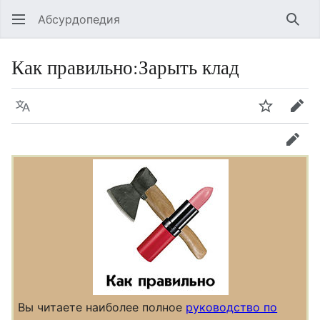
Абсурдопедия
Най
Как правильно
:
Зарыть клад
Язык
Шпионит
Пра
прав
Вы читаете наиболее полное
руководство по