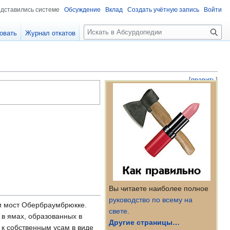
едставились системе
Обсуждение
Вклад
Создать учётную запись
Войти
П
овать
Журнал откатов
о
и
с
к
[
править
]
Вы читаете наиболее полное
руководство по всему на
и мост Обербраумбрюкке.
свете
.
 в ямах, образованных в
Другие страницы…
 к собственным усам в виде