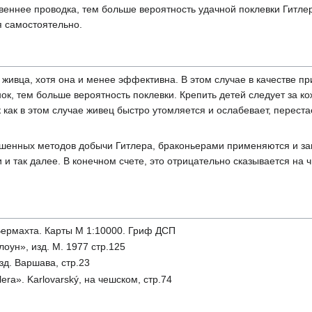
веннее проводка, тем больше вероятность удачной поклевки Гитлера
я самостоятельно.
 живца, хотя она и менее эффективна. В этом случае в качестве пр
ок, тем больше вероятность поклевки. Крепить детей следует за кож
к как в этом случае живец быстро утомляется и ослабевает, перес
ешенных методов добычи Гитлера, браконьерами применяются и з
ши и так далее. В конечном счете, это отрицательно сказывается на 
ермахта. Карты М 1:10000. Гриф ДСП
лоун», изд. М. 1977 стр.125
изд. Варшава, стр.23
lera». Karlovarský, на чешском, стр.74