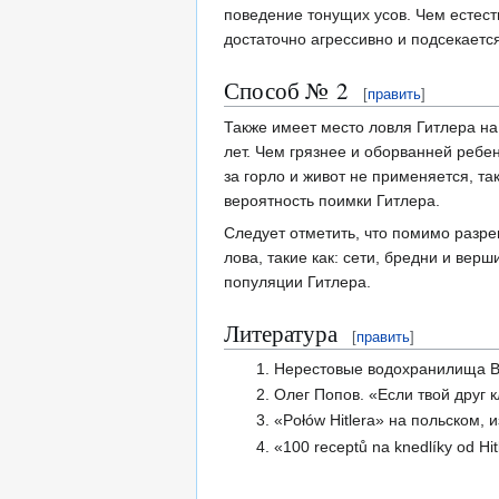
поведение тонущих усов. Чем естест
достаточно агрессивно и подсекаетс
Способ № 2
[
править
]
Также имеет место ловля Гитлера на
лет. Чем грязнее и оборванней ребен
за горло и живот не применяется, та
вероятность поимки Гитлера.
Следует отметить, что помимо разр
лова, такие как: сети, бредни и вер
популяции Гитлера.
Литература
[
править
]
Нерестовые водохранилища В
Олег Попов. «Если твой друг к
«Połów Hitlera» на польском, 
«100 receptů na knedlíky od Hit