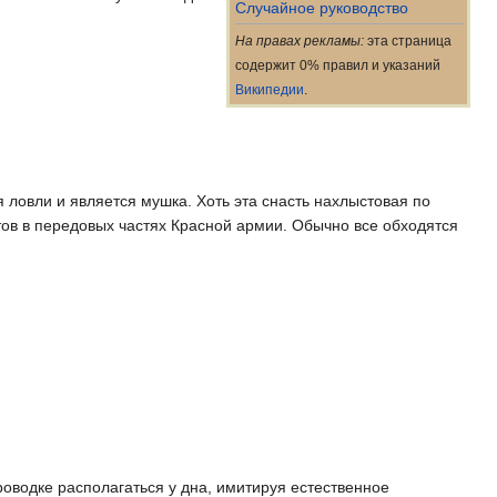
Случайное руководство
На правах рекламы:
эта страница
содержит 0% правил и указаний
Википедии
.
 ловли и является мушка. Хоть эта снасть нахлыстовая по
тов в передовых частях Красной армии. Обычно все обходятся
роводке располагаться у дна, имитируя естественное