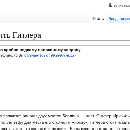
Вы не пр
Читать
Вандализир
ить Гитлера
на крайне редкому поисковому запросу.
вольно, то Вы
отличаетесь от 99,999% людей
.
а являются районы двух мостов Берлина — мост Юнгфернбрюкке 
по рельефу дна места его стоянок и жировок. Гитлера стоит искать
ды, а также в завалах и коряжнике. Всем известна страсть Гитлера