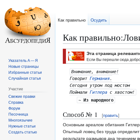
Как правильно
Осудить
Как правильно
:
Лов
Перейти
Перейти
Эта страница релевант
к
к
Если Вы перешли сюда добро
Указатель А — Я
навигации
поиску
Новые страницы
Внимание, внимание!
Избранные статьи
Говорит
Германия
.
Случайная статья
Сегодня утром под мостом
Участие
Поймали
Гитлера
с хвостом!
Свежие правки
~
Из народного
Справка
Форум
Способ № 1
Песочница
[
править
]
Многоязычие
Основным ареалом обитания Гитлер
Нужные статьи
Опытный ловец без труда определит 
Создать статью
результате размывов дна течением во