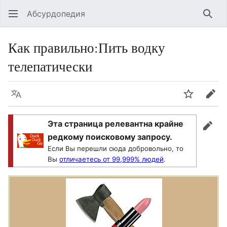
Абсурдопедия
Най
Как правильно
:
Пить водку
телепатически
Язык
Шпионит
Пра
Эта страница релевантна крайне
прав
редкому поисковому запросу.
Если Вы перешли сюда добровольно, то
Вы
отличаетесь от 99,999% людей
.