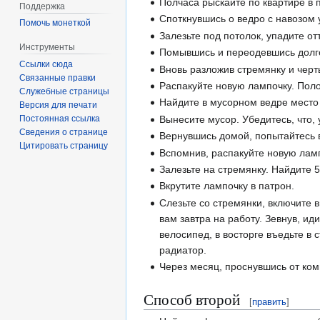
Полчаса рыскайте по квартире в 
Поддержка
Споткнувшись о ведро с навозом 
Помочь монеткой
Залезьте под потолок, упадите от
Инструменты
Помывшись и переодевшись долго 
Ссылки сюда
Вновь разложив стремянку и черт
Связанные правки
Распакуйте новую лампочку. Поло
Служебные страницы
Найдите в мусорном ведре место
Версия для печати
Вынесите мусор. Убедитесь, что,
Постоянная ссылка
Сведения о странице
Вернувшись домой, попытайтесь 
Цитировать страницу
Вспомнив, распакуйте новую лам
Залезьте на стремянку. Найдите 
Вкрутите лампочку в патрон.
Слезьте со стремянки, включите в
вам завтра на работу. Зевнув, ид
велосипед, в восторге въедьте в
радиатор.
Через месяц, проснувшись от ком
Способ второй
[
править
]