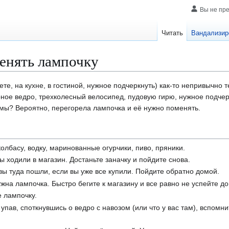
Вы не пр
Читать
Вандализир
енять лампочку
ете, на кухне, в гостиной, нужное подчеркнуть) как-то непривычно 
рное ведро, трехколесный велосипед, пудовую гирю, нужное подчер
мы? Вероятно, перегорела лампочка и её нужно поменять.
колбасу, водку, маринованные огурчики, пиво, пряники.
ы ходили в магазин. Достаньте заначку и пойдите снова.
 вы туда пошли, если вы уже все купили. Пойдите обратно домой.
жна лампочка. Быстро бегите к магазину и все равно не успейте до
 лампочку.
 упав, споткнувшись о ведро с навозом (или что у вас там), вспомни