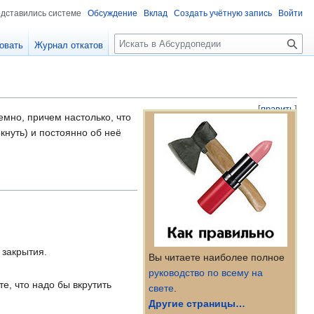
едставились системе
Обсуждение
Вклад
Создать учётную запись
Войти
П
овать
Журнал откатов
о
и
с
к
[
править
]
темно, причем настолько, что
кнуть) и постоянно об неё
 закрытия.
Вы читаете наиболее полное
руководство по всему на
те, что надо бы вкрутить
свете
.
Другие страницы…