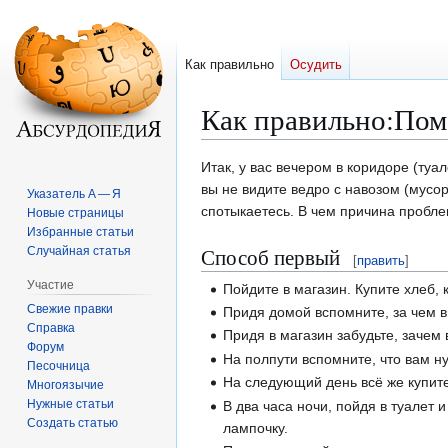
Как правильно
Осудить
Как правильно
:
Пом
Перейти
Перейти
Итак, у вас вечером в коридоре (туал
к
к
вы не видите ведро с навозом (мусо
Указатель А — Я
навигации
поиску
спотыкаетесь. В чем причина пробле
Новые страницы
Избранные статьи
Способ первый
Случайная статья
[
править
]
Участие
Пойдите в магазин. Купите хлеб, 
Свежие правки
Придя домой вспомните, за чем в
Справка
Придя в магазин забудьте, зачем
Форум
На полпути вспомните, что вам ну
Песочница
На следующий день всё же купите
Многоязычие
Нужные статьи
В два часа ночи, пойдя в туалет и
Создать статью
лампочку.