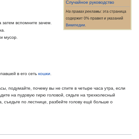
Случайное руководство
На правах рекламы:
эта страница
содержит 0% правил и указаний
а затем вспомните зачем.
Википедии
.
на.
ти мусор.
опавшей в его сеть
кошки
.
сы, подумайте, почему вы не спите в четыре часа утра, если
падите на пудовую гирю головой, сядьте на трехколесный
а, съедьте по лестнице, разбейте голову ещё больше о