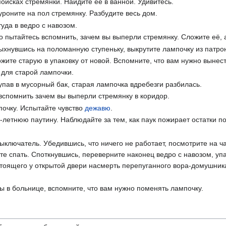
поисках стремянки. Найдите её в ванной. Удивитесь.
уроните на пол стремянку. Разбудите весь дом.
туда в ведро с навозом.
пытайтесь вспомнить, зачем вы выперли стремянку. Сложите её, 
ыхнувшись на поломанную ступеньку, выкрутите лампочку из патро
жите старую в упаковку от новой. Вспомните, что вам нужно вынес
 для старой лампочки.
 упав в мусорный бак, старая лампочка вдребезги разбилась.
вспомнить зачем вы выперли стремянку в коридор.
почку. Испытайте чувство
дежавю
.
5-летнюю паутину. Наблюдайте за тем, как паук пожирает остатки п
ыключатель. Убедившись, что ничего не работает, посмотрите на ча
ите спать. Споткнувшись, переверните наконец ведро с навозом, у
 стоящего у открытой двери насмерть перепуганного вора-домушник
ы в больнице, вспомните, что вам нужно поменять лампочку.