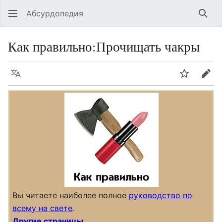
Абсурдопедия
Най
Как правильно
:
Прочищать чакры
Язык
Шпионит
Пра
Вы читаете наиболее полное
руководство по
всему на свете
.
Другие страницы…