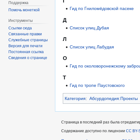
Г
Поддержка
Гид по Гниломёдовской пасеке
Помочь монеткой
Д
Инструменты
Список улиц Дубая
Ссылки сюда
Связанные правки
Л
Служебные страницы
Версия для печати
Список улиц Лабудая
Постоянная ссылка
О
Сведения о странице
Гид по околоворонежскому забр
Т
Гид по тропе Паустовского
Категория
:
Абсурдопедия:Проекты
Страница в последний раз была отредактир
Содержание доступно по лицензии
CC BY-S