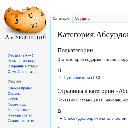
Категория
Осудить
Категория
:
Абсурдо
Подкатегории
Перейти
Перейти
к
к
Указатель А — Я
Эта категория содержит только сле
Новые страницы
навигации
поиску
Избранные статьи
П
Случайная статья
Путеводители
(1 С)
Участие
Свежие правки
Страницы в категории «Аб
Справка
Форум
Показано 6 страниц из 6, находящихс
Песочница
Многоязычие
В
Нужные статьи
Список достопримечательностей 
Создать статью