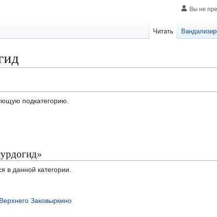
Вы не пр
Читать
Вандализир
гид
дующую подкатегорию.
сурдогид»
я в данной категории.
Верхнего Заковыркино