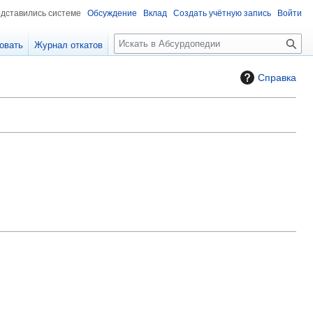
едставились системе
Обсуждение
Вклад
Создать учётную запись
Войти
П
овать
Журнал откатов
о
и
Справка
с
к