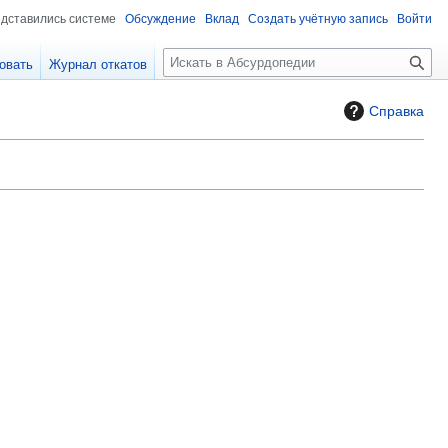
едставились системе
Обсуждение
Вклад
Создать учётную запись
Войти
П
овать
Журнал откатов
о
и
Справка
с
к