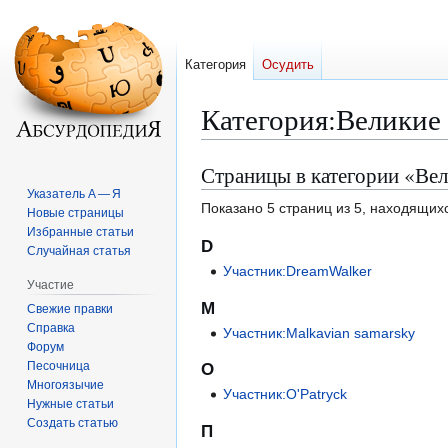
Категория
Осудить
Категория
:
Великие
Страницы в категории «Ве
Перейти
Перейти
к
к
Указатель А — Я
Показано 5 страниц из 5, находящихс
Новые страницы
навигации
поиску
Избранные статьи
D
Случайная статья
Участник:DreamWalker
Участие
M
Свежие правки
Справка
Участник:Malkavian samarsky
Форум
Песочница
O
Многоязычие
Участник:O'Patryck
Нужные статьи
Создать статью
П