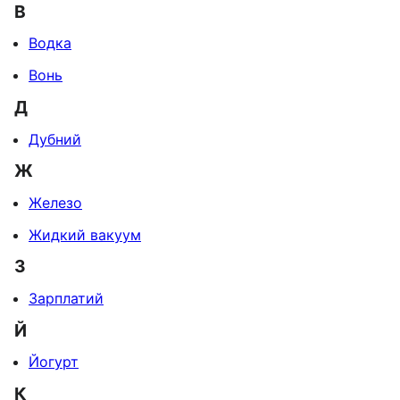
В
Водка
Вонь
Д
Дубний
Ж
Железо
Жидкий вакуум
З
Зарплатий
Й
Йогурт
К