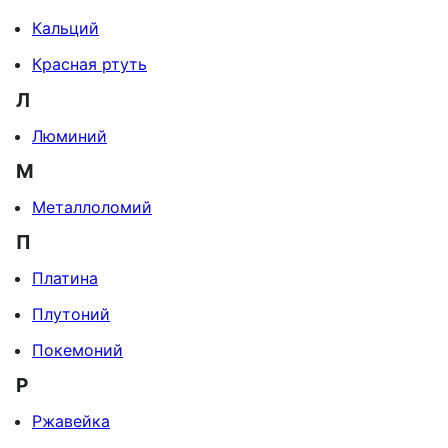
Кальций
Красная ртуть
Л
Люминий
М
Металлоломий
П
Платина
Плутоний
Покемоний
Р
Ржавейка