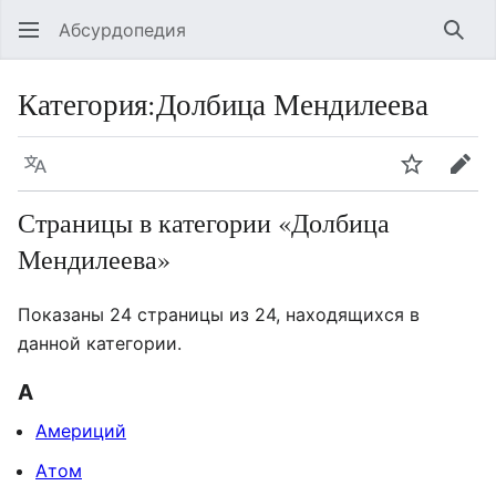
Абсурдопедия
Най
Категория
:
Долбица Мендилеева
Язык
Шпионит
Пра
Страницы в категории «Долбица
Мендилеева»
Показаны 24 страницы из 24, находящихся в
данной категории.
А
Америций
Атом