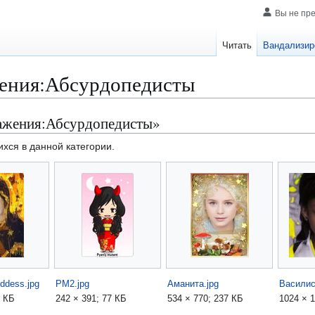
Вы не пр
Читать
Вандализир
ения:Абсурдопедисты
ражения:Абсурдопедисты»
хся в данной категории.
oddess.jpg
PM2.jpg
Аманита.jpg
Василис
9 КБ
242 × 391; 77 КБ
534 × 770; 237 КБ
1024 × 