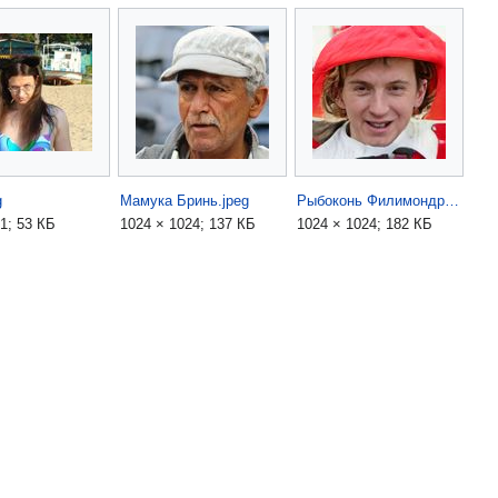
g
Мамука Бринь.jpeg
Рыбоконь Филимондрович.jpeg
1; 53 КБ
1024 × 1024; 137 КБ
1024 × 1024; 182 КБ