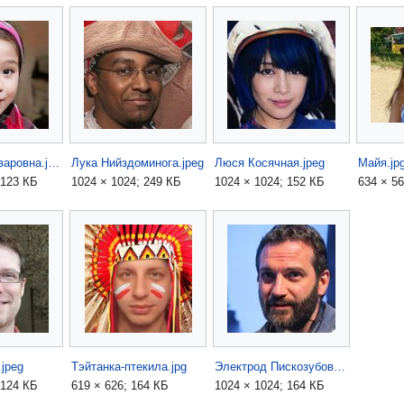
Зоя Мокротоваровна.jpeg
Лука Нийздоминога.jpeg
Люся Косячная.jpeg
Майя.jp
 123 КБ
1024 × 1024; 249 КБ
1024 × 1024; 152 КБ
634 × 56
jpeg
Тэйтанка-птекила.jpg
Электрод Пискозубов.jpeg
 124 КБ
619 × 626; 164 КБ
1024 × 1024; 164 КБ