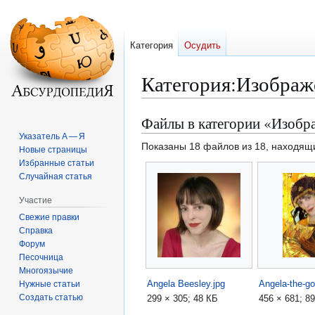
Категория
Осудить
Категория
:
Изображ
Файлы в категории «Изоб
Перейти
Перейти
к
к
Указатель А — Я
Показаны 18 файлов из 18, находящи
Новые страницы
навигации
поиску
Избранные статьи
Случайная статья
Участие
Свежие правки
Справка
Форум
Песочница
Многоязычие
Angela Beesley.jpg
Angela-the-g
Нужные статьи
Создать статью
299 × 305; 48 КБ
456 × 681; 8