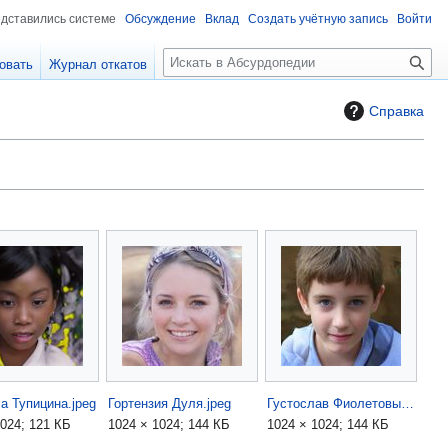
едставились системе
Обсуждение
Вклад
Создать учётную запись
Войти
П
овать
Журнал откатов
о
и
Справка
с
к
а Тупицина.jpeg
Гортензия Дуля.jpeg
Густослав Фиолетовый.jpeg
1024; 121 КБ
1024 × 1024; 144 КБ
1024 × 1024; 144 КБ