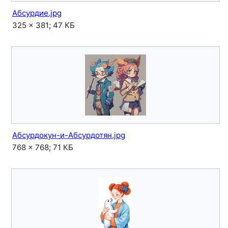
Абсурдие.jpg
325 × 381; 47 КБ
Абсурдокун-и-Абсурдотян.jpg
768 × 768; 71 КБ