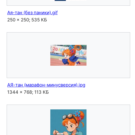
Ая-тан (без паники).gif
250 × 250; 535 КБ
АЯ-тан (марафон-минусверсия).jpg
1344 × 768; 113 КБ