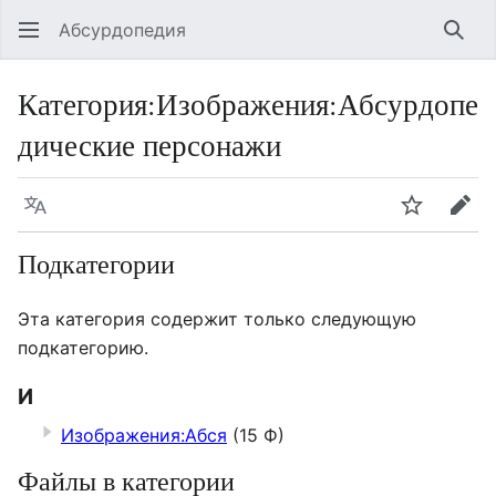
Абсурдопедия
Най
Категория
:
Изображения:Абсурдопе
дические персонажи
Язык
Шпионит
Пра
Подкатегории
Эта категория содержит только следующую
подкатегорию.
И
Изображения:Абся
(15 Ф)
Файлы в категории