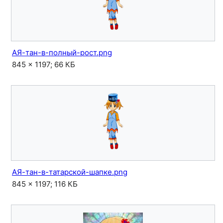
АЯ-тан-в-полный-рост.png
845 × 1197; 66 КБ
АЯ-тан-в-татарской-шапке.png
845 × 1197; 116 КБ