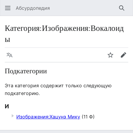
Абсурдопедия
Най
Категория
:
Изображения:Вокалоид
ы
Язык
Шпионит
Пра
Подкатегории
Эта категория содержит только следующую
подкатегорию.
И
Изображения:Хацунэ Мику
(11 Ф)