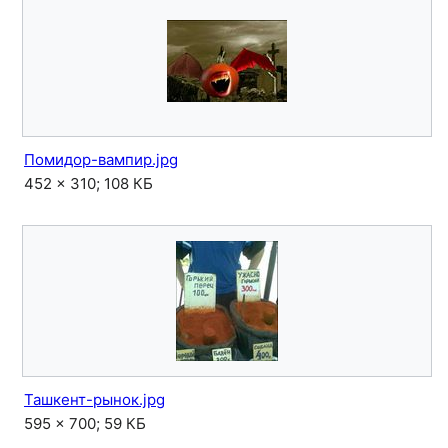
Помидор-вампир.jpg
452 × 310; 108 КБ
Ташкент-рынок.jpg
595 × 700; 59 КБ