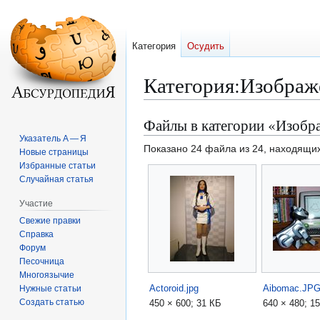
Категория
Осудить
Категория
:
Изображ
Файлы в категории «Изобр
Перейти
Перейти
к
к
Указатель А — Я
Показано 24 файла из 24, находящих
Новые страницы
навигации
поиску
Избранные статьи
Случайная статья
Участие
Свежие правки
Справка
Форум
Песочница
Многоязычие
Actoroid.jpg
Aibomac.JP
Нужные статьи
Создать статью
450 × 600; 31 КБ
640 × 480; 1