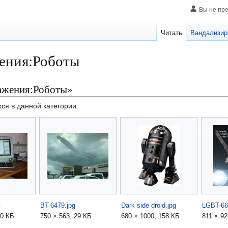
Вы не пр
Читать
Вандализир
ения:Роботы
ажения:Роботы»
ся в данной категории.
G
BT-6479.jpg
Dark side droid.jpg
LGBT-66
50 КБ
750 × 563; 29 КБ
680 × 1000; 158 КБ
811 × 92