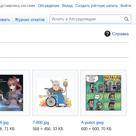
едставились системе
Обсуждение
Вклад
Создать учётную запись
Войти
П
овать
Журнал откатов
о
и
Справка
с
к
6.jpg
T-800.jpg
А-робот.jpeg
8; 71 КБ
568 × 456; 33 КБ
600 × 600; 70 КБ