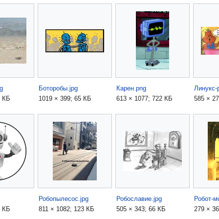
g
Боторобы.jpg
Карен.png
Линукс-
5 КБ
1019 × 399; 65 КБ
613 × 1077; 722 КБ
585 × 27
Робопылесос.jpg
Робославие.jpg
Робот-м
1 КБ
811 × 1082; 123 КБ
505 × 343; 66 КБ
279 × 36