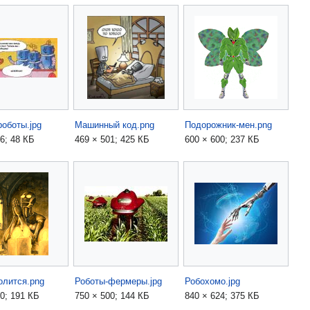
роботы.jpg
Машинный код.png
Подорожник-мен.png
6; 48 КБ
469 × 501; 425 КБ
600 × 600; 237 КБ
олится.png
Роботы-фермеры.jpg
Робохомо.jpg
0; 191 КБ
750 × 500; 144 КБ
840 × 624; 375 КБ